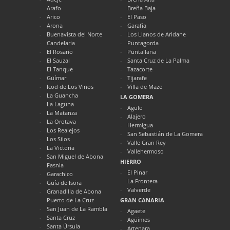
Arafo
Breña Baja
Arico
El Paso
Arona
Garafía
Buenavista del Norte
Los Llanos de Aridane
Candelaria
Puntagorda
El Rosario
Puntallana
El Sauzal
Santa Cruz de La Palma
El Tanque
Tazacorte
Güímar
Tijarafe
Icod de Los Vinos
Villa de Mazo
La Guancha
LA GOMERA
La Laguna
Agulo
La Matanza
Alajero
La Orotava
Hermigua
Los Realejos
San Sebastián de La Gomera
Los Silos
Valle Gran Rey
La Victoria
Vallehermoso
San Miguel de Abona
HIERRO
Fasnia
El Pinar
Garachico
La Frontera
Guía de Isora
Valverde
Granadilla de Abona
Puerto de La Cruz
GRAN CANARIA
San Juan de La Rambla
Agaete
Santa Cruz
Agüimes
Santa Úrsula
Artenara