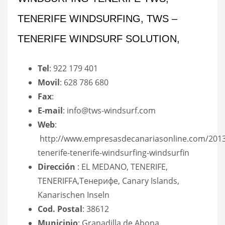
TENERIFE WINDSURFING, TWS –
TENERIFE WINDSURF SOLUTION,
Tel
: 922 179 401
Movil
: 628 786 680
Fax
:
E-mail
: info@tws-windsurf.com
Web
:
http://www.empresasdecanariasonline.com/2013
tenerife-tenerife-windsurfing-windsurfin
Dirección
: EL MEDANO, TENERIFE,
TENERIFFA,Тенерифе, Canary Islands,
Kanarischen Inseln
Cod. Postal
: 38612
Municipio
: Granadilla de Abona