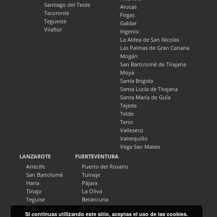
Santiago del Teide
Arucas
Tacoronte
Firgas
Tegueste
Galdar
Vilaflor
Ingenio
La Aldea de San Nicolas
Las Palmas de Gran Canaria
Mogán
San Bartolomé de Tirajana
Moya
Santa Brigida
Santa Lucía de Tirajana
Santa María de Guía
Tejeda
Telde
Teror
Valleseco
Valsequillo
Vega San Mateo
LANZAROTE
FUERTEVENTURA
Arrecife
Puerto del Rosario
San Bartolomé
Tuineje
Haria
Pájara
Tinajo
La Oliva
Teguise
Betancuria
Tías
Antigua
Si continuas utilizando este sitio, aceptas el uso de las cookies.
Yaiza