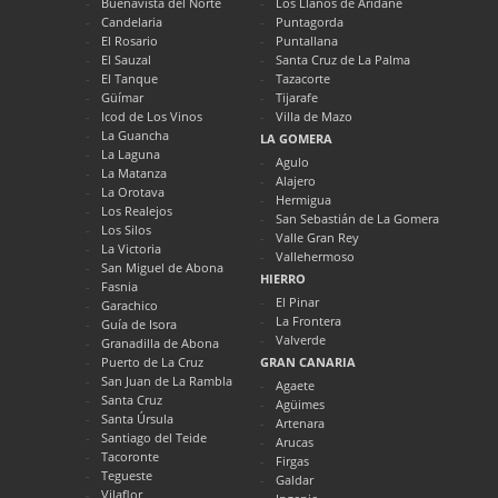
Buenavista del Norte
Los Llanos de Aridane
Candelaria
Puntagorda
El Rosario
Puntallana
El Sauzal
Santa Cruz de La Palma
El Tanque
Tazacorte
Güímar
Tijarafe
Icod de Los Vinos
Villa de Mazo
La Guancha
LA GOMERA
La Laguna
Agulo
La Matanza
Alajero
La Orotava
Hermigua
Los Realejos
San Sebastián de La Gomera
Los Silos
Valle Gran Rey
La Victoria
Vallehermoso
San Miguel de Abona
HIERRO
Fasnia
El Pinar
Garachico
La Frontera
Guía de Isora
Valverde
Granadilla de Abona
Puerto de La Cruz
GRAN CANARIA
San Juan de La Rambla
Agaete
Santa Cruz
Agüimes
Santa Úrsula
Artenara
Santiago del Teide
Arucas
Tacoronte
Firgas
Tegueste
Galdar
Vilaflor