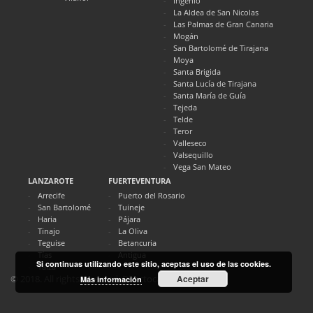
Ingenio
La Aldea de San Nicolas
Las Palmas de Gran Canaria
Mogán
San Bartolomé de Tirajana
Moya
Santa Brigida
Santa Lucía de Tirajana
Santa María de Guía
Tejeda
Telde
Teror
Valleseco
Valsequillo
Vega San Mateo
LANZAROTE
FUERTEVENTURA
Arrecife
Puerto del Rosario
San Bartolomé
Tuineje
Haria
Pájara
Tinajo
La Oliva
Teguise
Betancuria
Tías
Antigua
Si continuas utilizando este sitio, aceptas el uso de las cookies.
Yaiza
Aceptar
© 2018. All rights reserved. Directocanarias.com
Más información