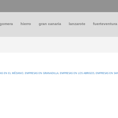
 gomera
hierro
gran canaria
lanzarote
fuerteventura
AS EN EL MÉDANO
,
EMPRESAS EN GRANADILLA
,
EMPRESAS EN LOS ABRIGOS
,
EMPRESAS EN SA