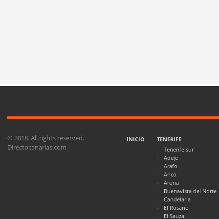
© 2018. All rights reserved.
INICIO
TENERIFE
Directocanarias.com
Tenerife sur
Adeje
Arafo
Arico
Arona
Buenavista del Norte
Candelaria
El Rosario
El Sauzal