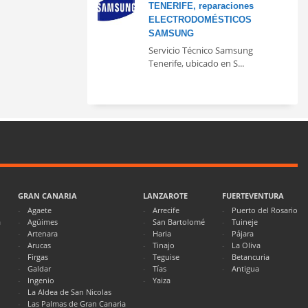
TENERIFE, reparaciones
ELECTRODOMÉSTICOS
SAMSUNG
Servicio Técnico Samsung
Tenerife, ubicado en S...
GRAN CANARIA
LANZAROTE
FUERTEVENTURA
Agaete
Arrecife
Puerto del Rosario
a
Agüimes
San Bartolomé
Tuineje
Artenara
Haria
Pájara
Arucas
Tinajo
La Oliva
Firgas
Teguise
Betancuria
Galdar
Tías
Antigua
Ingenio
Yaiza
La Aldea de San Nicolas
Las Palmas de Gran Canaria