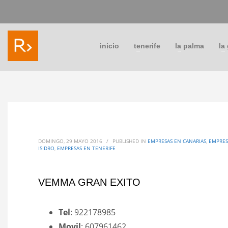
inicio
tenerife
la palma
la
DOMINGO, 29 MAYO 2016
/
PUBLISHED IN
EMPRESAS EN CANARIAS
,
EMPRES
ISIDRO
,
EMPRESAS EN TENERIFE
VEMMA GRAN EXITO
Tel
: 922178985
Movil
: 607961462