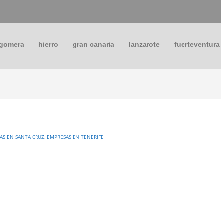
 gomera
hierro
gran canaria
lanzarote
fuerteventura
AS EN SANTA CRUZ
,
EMPRESAS EN TENERIFE