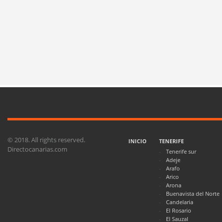
© 2018. All rights reserved.
INICIO
TENERIFE
Directocanarias.com
Tenerife sur
Adeje
Arafo
Arico
Arona
Buenavista del Norte
Candelaria
El Rosario
El Sauzal