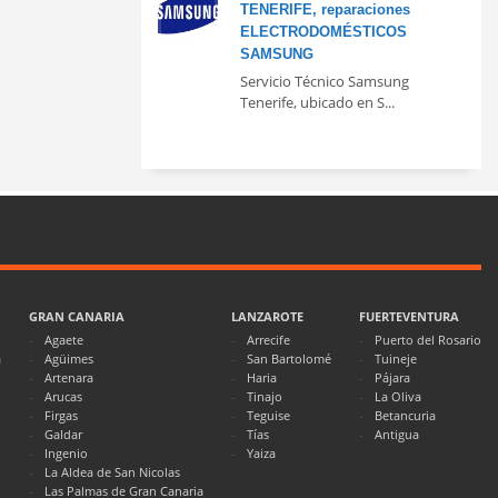
TENERIFE, reparaciones
ELECTRODOMÉSTICOS
SAMSUNG
Servicio Técnico Samsung
Tenerife, ubicado en S...
GRAN CANARIA
LANZAROTE
FUERTEVENTURA
Agaete
Arrecife
Puerto del Rosario
a
Agüimes
San Bartolomé
Tuineje
Artenara
Haria
Pájara
Arucas
Tinajo
La Oliva
Firgas
Teguise
Betancuria
Galdar
Tías
Antigua
Ingenio
Yaiza
La Aldea de San Nicolas
Las Palmas de Gran Canaria