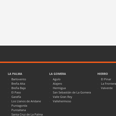
LA PALMA
LA GOMERA
HIERRO
Barlovento
Agulo
El Pinar
Breña Alta
Alajero
La Fronter
Breña Baja
Hermigua
Valverde
El Paso
San Sebastián de La Gomera
Garafía
Valle Gran Rey
Los Llanos de Aridane
Vallehermoso
Puntagorda
Puntallana
Santa Cruz de La Palma