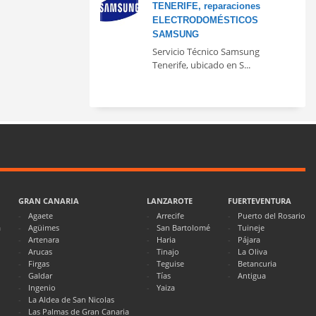
TENERIFE, reparaciones
ELECTRODOMÉSTICOS
SAMSUNG
Servicio Técnico Samsung
Tenerife, ubicado en S...
GRAN CANARIA
LANZAROTE
FUERTEVENTURA
Agaete
Arrecife
Puerto del Rosario
a
Agüimes
San Bartolomé
Tuineje
Artenara
Haria
Pájara
Arucas
Tinajo
La Oliva
Firgas
Teguise
Betancuria
Galdar
Tías
Antigua
Ingenio
Yaiza
La Aldea de San Nicolas
Las Palmas de Gran Canaria