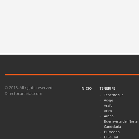
© 2018. All rights reserved.
INICIO
TENERIFE
Directocanarias.com
Tenerife sur
Adeje
Arafo
Arico
Arona
Buenavista del Norte
Candelaria
El Rosario
El Sauzal