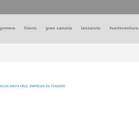
 gomera
hierro
gran canaria
lanzarote
fuerteventura
AS EN SANTA CRUZ
,
EMPRESAS EN TENERIFE