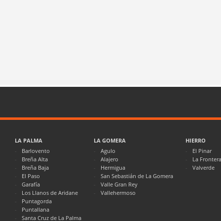
LA PALMA
LA GOMERA
HIERRO
Barlovento
Agulo
El Pinar
Breña Alta
Alajero
La Fronter
Breña Baja
Hermigua
Valverde
El Paso
San Sebastián de La Gomera
Garafía
Valle Gran Rey
Los Llanos de Aridane
Vallehermoso
Puntagorda
Puntallana
Santa Cruz de La Palma