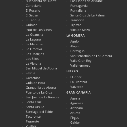
Buenavista del Norte
Los Llanos de Aridane
Candelaria
Puntagorda
El Rosario
Puntallana
El Sauzal
Santa Cruz de La Palma
El Tanque
Tazacorte
Güímar
Tijarafe
Icod de Los Vinos
Villa de Mazo
La Guancha
LA GOMERA
La Laguna
Agulo
La Matanza
Alajero
La Orotava
Hermigua
Los Realejos
San Sebastián de La Gomera
Los Silos
Valle Gran Rey
La Victoria
Vallehermoso
San Miguel de Abona
HIERRO
Fasnia
El Pinar
Garachico
La Frontera
Guía de Isora
Valverde
Granadilla de Abona
Puerto de La Cruz
GRAN CANARIA
San Juan de La Rambla
Agaete
Santa Cruz
Agüimes
Santa Úrsula
Artenara
Santiago del Teide
Arucas
Tacoronte
Firgas
Tegueste
Galdar
Vilaflor