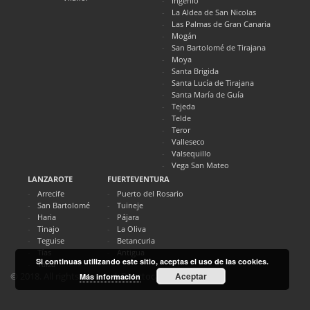
Ingenio
La Aldea de San Nicolas
Las Palmas de Gran Canaria
Mogán
San Bartolomé de Tirajana
Moya
Santa Brigida
Santa Lucía de Tirajana
Santa María de Guía
Tejeda
Telde
Teror
Valleseco
Valsequillo
Vega San Mateo
LANZAROTE
FUERTEVENTURA
Arrecife
Puerto del Rosario
San Bartolomé
Tuineje
Haria
Pájara
Tinajo
La Oliva
Teguise
Betancuria
Tías
Antigua
Si continuas utilizando este sitio, aceptas el uso de las cookies.
Yaiza
Aceptar
© 2018. All rights reserved. Directocanarias.com
Más información