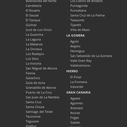
Buenavista del Norte
Los Llanos de Aridane
Candelaria
Puntagorda
El Rosario
Puntallana
El Sauzal
Santa Cruz de La Palma
El Tanque
Tazacorte
Güímar
Tijarafe
Icod de Los Vinos
Villa de Mazo
La Guancha
LA GOMERA
La Laguna
Agulo
La Matanza
Alajero
La Orotava
Hermigua
Los Realejos
San Sebastián de La Gomera
Los Silos
Valle Gran Rey
La Victoria
Vallehermoso
San Miguel de Abona
HIERRO
Fasnia
El Pinar
Garachico
La Frontera
Guía de Isora
Valverde
Granadilla de Abona
Puerto de La Cruz
GRAN CANARIA
San Juan de La Rambla
Agaete
Santa Cruz
Agüimes
Santa Úrsula
Artenara
Santiago del Teide
Arucas
Tacoronte
Firgas
Tegueste
Galdar
Vilaflor