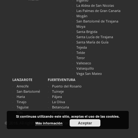
Ingenio
La Aldea de San Nicolas
Las Palmas de Gran Canaria
Mogán
San Bartolomé de Tirajana
Moya
Santa Brigida
Santa Lucía de Tirajana
Santa María de Guía
Tejeda
Telde
Teror
Valleseco
Valsequillo
Vega San Mateo
LANZAROTE
FUERTEVENTURA
Arrecife
Puerto del Rosario
San Bartolomé
Tuineje
Haria
Pájara
Tinajo
La Oliva
Teguise
Betancuria
Tías
Antigua
Si continuas utilizando este sitio, aceptas el uso de las cookies.
Yaiza
Aceptar
© 2018. All rights reserved. Directocanarias.com
Más información