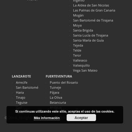
Ingenio
La Aldea de San Nicolas
Las Palmas de Gran Canaria
Mogán
San Bartolomé de Tirajana
Moya
Santa Brigida
Santa Lucía de Tirajana
Santa María de Guía
Tejeda
Telde
Teror
Valleseco
Valsequillo
Vega San Mateo
LANZAROTE
FUERTEVENTURA
Arrecife
Puerto del Rosario
San Bartolomé
Tuineje
Haria
Pájara
Tinajo
La Oliva
Teguise
Betancuria
Tías
Antigua
Si continuas utilizando este sitio, aceptas el uso de las cookies.
Yaiza
Aceptar
© 2018. All rights reserved. Directocanarias.com
Más información