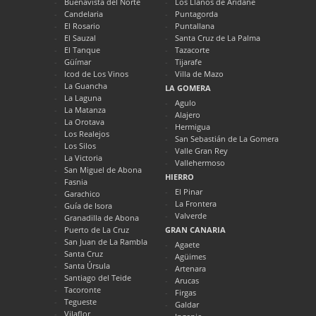
Buenavista del Norte
Los Llanos de Aridane
Candelaria
Puntagorda
El Rosario
Puntallana
El Sauzal
Santa Cruz de La Palma
El Tanque
Tazacorte
Güímar
Tijarafe
Icod de Los Vinos
Villa de Mazo
La Guancha
LA GOMERA
La Laguna
Agulo
La Matanza
Alajero
La Orotava
Hermigua
Los Realejos
San Sebastián de La Gomera
Los Silos
Valle Gran Rey
La Victoria
Vallehermoso
San Miguel de Abona
HIERRO
Fasnia
El Pinar
Garachico
La Frontera
Guía de Isora
Valverde
Granadilla de Abona
Puerto de La Cruz
GRAN CANARIA
San Juan de La Rambla
Agaete
Santa Cruz
Agüimes
Santa Úrsula
Artenara
Santiago del Teide
Arucas
Tacoronte
Firgas
Tegueste
Galdar
Vilaflor