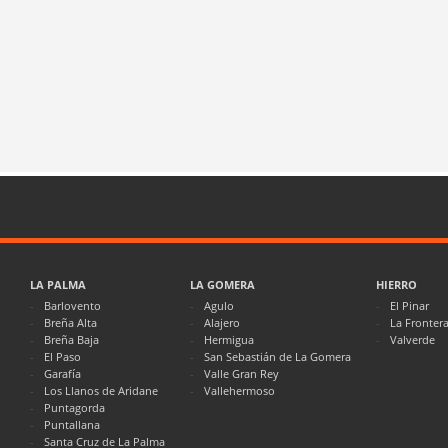
LA PALMA
LA GOMERA
HIERRO
Barlovento
Agulo
El Pinar
Breña Alta
Alajero
La Fronter
Breña Baja
Hermigua
Valverde
El Paso
San Sebastián de La Gomera
Garafía
Valle Gran Rey
Los Llanos de Aridane
Vallehermoso
Puntagorda
Puntallana
Santa Cruz de La Palma