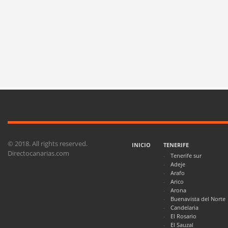
© 2018. All rights reserved.
INICIO
TENERIFE
Directocanarias.com
Tenerife sur
Adeje
Arafo
Arico
Arona
Buenavista del Norte
Candelaria
El Rosario
El Sauzal