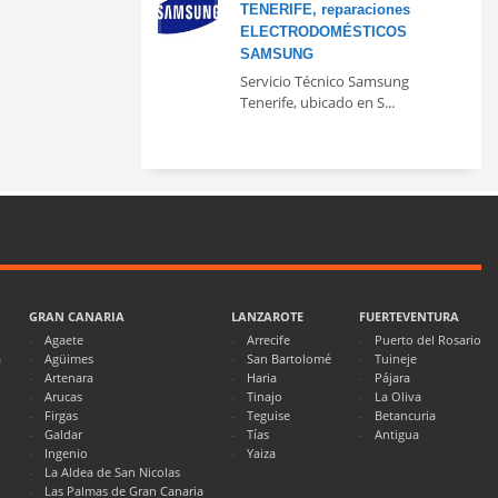
TENERIFE, reparaciones
ELECTRODOMÉSTICOS
SAMSUNG
Servicio Técnico Samsung
Tenerife, ubicado en S...
GRAN CANARIA
LANZAROTE
FUERTEVENTURA
Agaete
Arrecife
Puerto del Rosario
a
Agüimes
San Bartolomé
Tuineje
Artenara
Haria
Pájara
Arucas
Tinajo
La Oliva
Firgas
Teguise
Betancuria
Galdar
Tías
Antigua
Ingenio
Yaiza
La Aldea de San Nicolas
Las Palmas de Gran Canaria