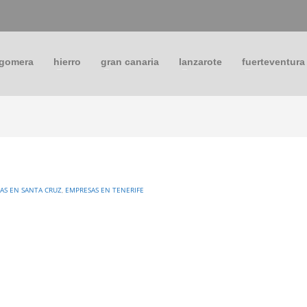
 gomera
hierro
gran canaria
lanzarote
fuerteventura
AS EN SANTA CRUZ
,
EMPRESAS EN TENERIFE