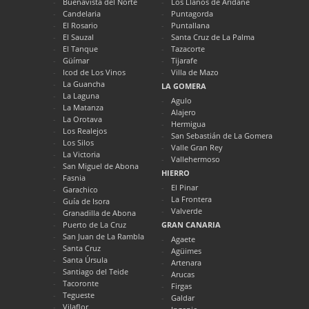
Buenavista del Norte
Los Llanos de Aridane
Candelaria
Puntagorda
El Rosario
Puntallana
El Sauzal
Santa Cruz de La Palma
El Tanque
Tazacorte
Güímar
Tijarafe
Icod de Los Vinos
Villa de Mazo
La Guancha
LA GOMERA
La Laguna
Agulo
La Matanza
Alajero
La Orotava
Hermigua
Los Realejos
San Sebastián de La Gomera
Los Silos
Valle Gran Rey
La Victoria
Vallehermoso
San Miguel de Abona
HIERRO
Fasnia
El Pinar
Garachico
La Frontera
Guía de Isora
Valverde
Granadilla de Abona
Puerto de La Cruz
GRAN CANARIA
San Juan de La Rambla
Agaete
Santa Cruz
Agüimes
Santa Úrsula
Artenara
Santiago del Teide
Arucas
Tacoronte
Firgas
Tegueste
Galdar
Vilaflor