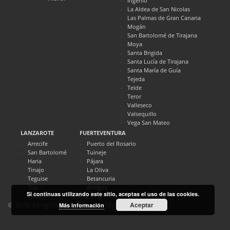
Ingenio
La Aldea de San Nicolas
Las Palmas de Gran Canaria
Mogán
San Bartolomé de Tirajana
Moya
Santa Brigida
Santa Lucía de Tirajana
Santa María de Guía
Tejeda
Telde
Teror
Valleseco
Valsequillo
Vega San Mateo
LANZAROTE
FUERTEVENTURA
Arrecife
Puerto del Rosario
San Bartolomé
Tuineje
Haria
Pájara
Tinajo
La Oliva
Teguise
Betancuria
Tías
Antigua
Si continuas utilizando este sitio, aceptas el uso de las cookies.
Yaiza
Aceptar
© 2018. All rights reserved. Directocanarias.com
Más información