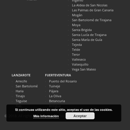
Ingenio
La Aldea de San Nicolas
Las Palmas de Gran Canaria
Mogán
San Bartolomé de Tirajana
Moya
Santa Brigida
Santa Lucía de Tirajana
Santa María de Guía
Tejeda
Telde
Teror
Valleseco
Valsequillo
Vega San Mateo
LANZAROTE
FUERTEVENTURA
Arrecife
Puerto del Rosario
San Bartolomé
Tuineje
Haria
Pájara
Tinajo
La Oliva
Teguise
Betancuria
Tías
Antigua
Si continuas utilizando este sitio, aceptas el uso de las cookies.
Yaiza
Aceptar
© 2018. All rights reserved. Directocanarias.com
Más información