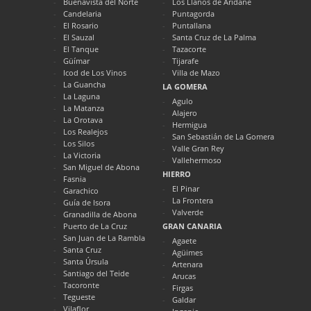
Buenavista del Norte
Los Llanos de Aridane
Candelaria
Puntagorda
El Rosario
Puntallana
El Sauzal
Santa Cruz de La Palma
El Tanque
Tazacorte
Güímar
Tijarafe
Icod de Los Vinos
Villa de Mazo
La Guancha
LA GOMERA
La Laguna
Agulo
La Matanza
Alajero
La Orotava
Hermigua
Los Realejos
San Sebastián de La Gomera
Los Silos
Valle Gran Rey
La Victoria
Vallehermoso
San Miguel de Abona
HIERRO
Fasnia
El Pinar
Garachico
La Frontera
Guía de Isora
Valverde
Granadilla de Abona
Puerto de La Cruz
GRAN CANARIA
San Juan de La Rambla
Agaete
Santa Cruz
Agüimes
Santa Úrsula
Artenara
Santiago del Teide
Arucas
Tacoronte
Firgas
Tegueste
Galdar
Vilaflor