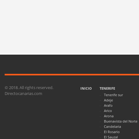
© 2018. All rights reserved.
INICIO
TENERIFE
Directocanarias.com
Tenerife sur
Adeje
Arafo
Arico
Arona
Buenavista del Norte
Candelaria
El Rosario
El Sauzal