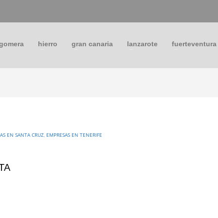
 gomera
hierro
gran canaria
lanzarote
fuerteventura
AS EN SANTA CRUZ
,
EMPRESAS EN TENERIFE
TA