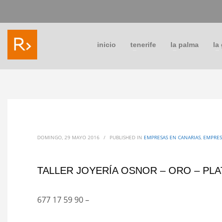
inicio
tenerife
la palma
la
DOMINGO, 29 MAYO 2016
/
PUBLISHED IN
EMPRESAS EN CANARIAS
,
EMPRES
TALLER JOYERÍA OSNOR – ORO – PLA
677 17 59 90 –