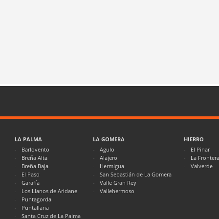
LA PALMA
LA GOMERA
HIERRO
Barlovento
Agulo
El Pinar
Breña Alta
Alajero
La Fronter
Breña Baja
Hermigua
Valverde
El Paso
San Sebastián de La Gomera
Garafía
Valle Gran Rey
Los Llanos de Aridane
Vallehermoso
Puntagorda
Puntallana
Santa Cruz de La Palma