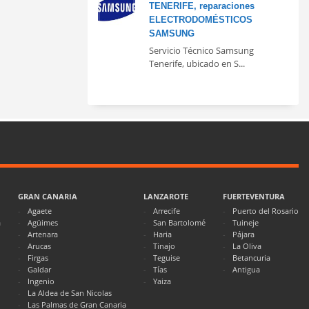
TENERIFE, reparaciones
ELECTRODOMÉSTICOS
SAMSUNG
Servicio Técnico Samsung
Tenerife, ubicado en S...
GRAN CANARIA
LANZAROTE
FUERTEVENTURA
Agaete
Arrecife
Puerto del Rosario
a
Agüimes
San Bartolomé
Tuineje
Artenara
Haria
Pájara
Arucas
Tinajo
La Oliva
Firgas
Teguise
Betancuria
Galdar
Tías
Antigua
Ingenio
Yaiza
La Aldea de San Nicolas
Las Palmas de Gran Canaria