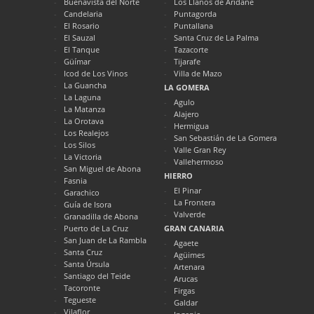
Buenavista del Norte
Los Llanos de Aridane
Candelaria
Puntagorda
El Rosario
Puntallana
El Sauzal
Santa Cruz de La Palma
El Tanque
Tazacorte
Güímar
Tijarafe
Icod de Los Vinos
Villa de Mazo
La Guancha
LA GOMERA
La Laguna
Agulo
La Matanza
Alajero
La Orotava
Hermigua
Los Realejos
San Sebastián de La Gomera
Los Silos
Valle Gran Rey
La Victoria
Vallehermoso
San Miguel de Abona
HIERRO
Fasnia
El Pinar
Garachico
La Frontera
Guía de Isora
Valverde
Granadilla de Abona
Puerto de La Cruz
GRAN CANARIA
San Juan de La Rambla
Agaete
Santa Cruz
Agüimes
Santa Úrsula
Artenara
Santiago del Teide
Arucas
Tacoronte
Firgas
Tegueste
Galdar
Vilaflor