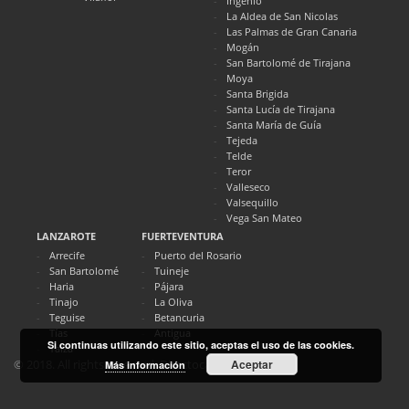
Ingenio
La Aldea de San Nicolas
Las Palmas de Gran Canaria
Mogán
San Bartolomé de Tirajana
Moya
Santa Brigida
Santa Lucía de Tirajana
Santa María de Guía
Tejeda
Telde
Teror
Valleseco
Valsequillo
Vega San Mateo
LANZAROTE
FUERTEVENTURA
Arrecife
Puerto del Rosario
San Bartolomé
Tuineje
Haria
Pájara
Tinajo
La Oliva
Teguise
Betancuria
Tías
Antigua
Si continuas utilizando este sitio, aceptas el uso de las cookies.
Yaiza
Aceptar
© 2018. All rights reserved. Directocanarias.com
Más información