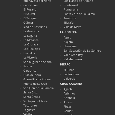
Buenavista del Norte
Los Llanos de Aridane
Candelaria
Puntagorda
El Rosario
Puntallana
El Sauzal
Santa Cruz de La Palma
El Tanque
Tazacorte
Güímar
Tijarafe
Icod de Los Vinos
Villa de Mazo
La Guancha
LA GOMERA
La Laguna
Agulo
La Matanza
Alajero
La Orotava
Hermigua
Los Realejos
San Sebastián de La Gomera
Los Silos
Valle Gran Rey
La Victoria
Vallehermoso
San Miguel de Abona
HIERRO
Fasnia
El Pinar
Garachico
La Frontera
Guía de Isora
Valverde
Granadilla de Abona
Puerto de La Cruz
GRAN CANARIA
San Juan de La Rambla
Agaete
Santa Cruz
Agüimes
Santa Úrsula
Artenara
Santiago del Teide
Arucas
Tacoronte
Firgas
Tegueste
Galdar
Vilaflor