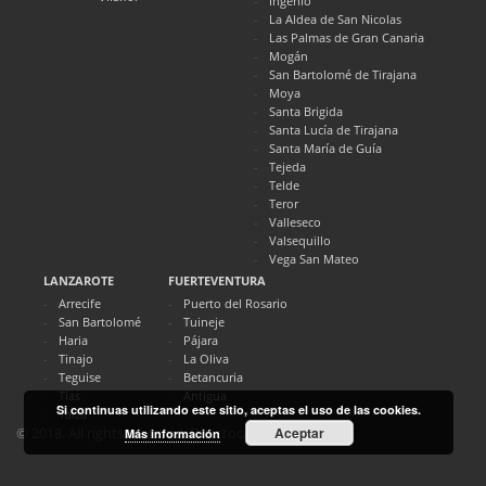
Ingenio
La Aldea de San Nicolas
Las Palmas de Gran Canaria
Mogán
San Bartolomé de Tirajana
Moya
Santa Brigida
Santa Lucía de Tirajana
Santa María de Guía
Tejeda
Telde
Teror
Valleseco
Valsequillo
Vega San Mateo
LANZAROTE
FUERTEVENTURA
Arrecife
Puerto del Rosario
San Bartolomé
Tuineje
Haria
Pájara
Tinajo
La Oliva
Teguise
Betancuria
Tías
Antigua
Si continuas utilizando este sitio, aceptas el uso de las cookies.
Yaiza
Aceptar
© 2018. All rights reserved. Directocanarias.com
Más información