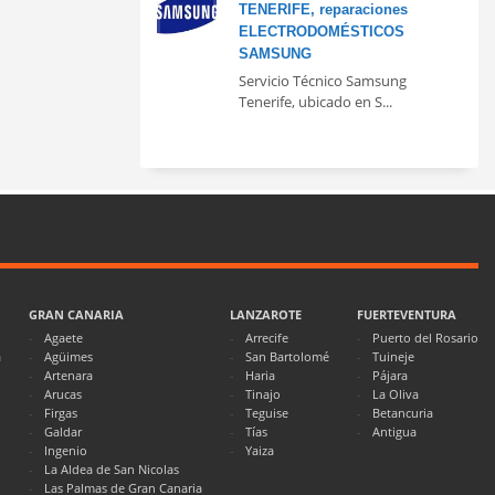
TENERIFE, reparaciones
ELECTRODOMÉSTICOS
SAMSUNG
Servicio Técnico Samsung
Tenerife, ubicado en S...
GRAN CANARIA
LANZAROTE
FUERTEVENTURA
Agaete
Arrecife
Puerto del Rosario
a
Agüimes
San Bartolomé
Tuineje
Artenara
Haria
Pájara
Arucas
Tinajo
La Oliva
Firgas
Teguise
Betancuria
Galdar
Tías
Antigua
Ingenio
Yaiza
La Aldea de San Nicolas
Las Palmas de Gran Canaria