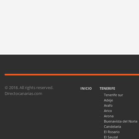
© 2018. All rights reserved.
INICIO
TENERIFE
Directocanarias.com
Tenerife sur
Adeje
Arafo
Arico
Arona
Buenavista del Norte
Candelaria
El Rosario
El Sauzal