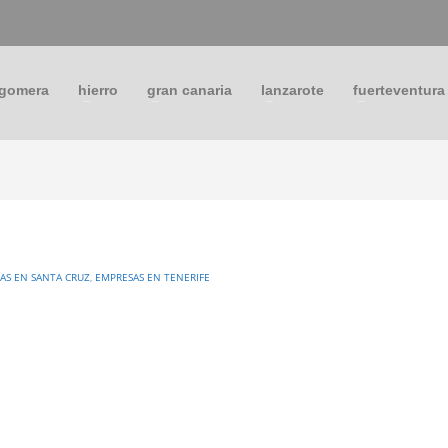
 gomera
hierro
gran canaria
lanzarote
fuerteventura
AS EN SANTA CRUZ
,
EMPRESAS EN TENERIFE