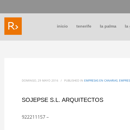
inicio
tenerife
la palma
la
DOMINGO, 29 MAYO 2016
/
PUBLISHED IN
EMPRESAS EN CANARIAS
,
EMPRES
SOJEPSE S.L. ARQUITECTOS
922211157 –