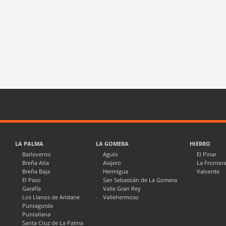
LA PALMA
LA GOMERA
HIERRO
Barlovento
Agulo
El Pinar
Breña Alta
Alajero
La Fronter
Breña Baja
Hermigua
Valverde
El Paso
San Sebastián de La Gomera
Garafía
Valle Gran Rey
Los Llanos de Aridane
Vallehermoso
Puntagorda
Puntallana
Santa Cruz de La Palma