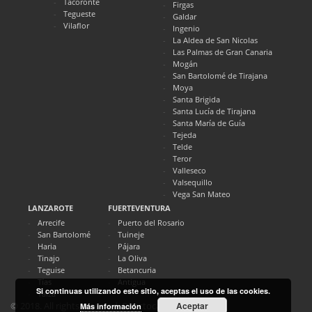
Tacoronte
Firgas
Tegueste
Galdar
Vilaflor
Ingenio
La Aldea de San Nicolas
Las Palmas de Gran Canaria
Mogán
San Bartolomé de Tirajana
Moya
Santa Brigida
Santa Lucía de Tirajana
Santa María de Guía
Tejeda
Telde
Teror
Valleseco
Valsequillo
Vega San Mateo
LANZAROTE
FUERTEVENTURA
Arrecife
Puerto del Rosario
San Bartolomé
Tuineje
Haria
Pájara
Tinajo
La Oliva
Teguise
Betancuria
Tías
Antigua
Si continuas utilizando este sitio, aceptas el uso de las cookies.
Yaiza
Aceptar
© 2018. All rights reserved. Directocanarias.com
Más información