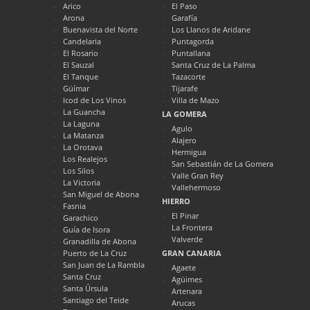
Arico
El Paso
Arona
Garafía
Buenavista del Norte
Los Llanos de Aridane
Candelaria
Puntagorda
El Rosario
Puntallana
El Sauzal
Santa Cruz de La Palma
El Tanque
Tazacorte
Güímar
Tijarafe
Icod de Los Vinos
Villa de Mazo
La Guancha
LA GOMERA
La Laguna
Agulo
La Matanza
Alajero
La Orotava
Hermigua
Los Realejos
San Sebastián de La Gomera
Los Silos
Valle Gran Rey
La Victoria
Vallehermoso
San Miguel de Abona
HIERRO
Fasnia
El Pinar
Garachico
La Frontera
Guía de Isora
Valverde
Granadilla de Abona
Puerto de La Cruz
GRAN CANARIA
San Juan de La Rambla
Agaete
Santa Cruz
Agüimes
Santa Úrsula
Artenara
Santiago del Teide
Arucas