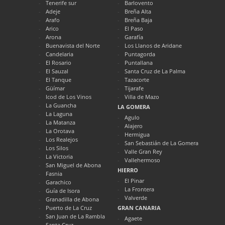
Tenerife sur
Barlovento
Adeje
Breña Alta
Arafo
Breña Baja
Arico
El Paso
Arona
Garafía
Buenavista del Norte
Los Llanos de Aridane
Candelaria
Puntagorda
El Rosario
Puntallana
El Sauzal
Santa Cruz de La Palma
El Tanque
Tazacorte
Güímar
Tijarafe
Icod de Los Vinos
Villa de Mazo
La Guancha
LA GOMERA
La Laguna
Agulo
La Matanza
Alajero
La Orotava
Hermigua
Los Realejos
San Sebastián de La Gomera
Los Silos
Valle Gran Rey
La Victoria
Vallehermoso
San Miguel de Abona
HIERRO
Fasnia
El Pinar
Garachico
La Frontera
Guía de Isora
Valverde
Granadilla de Abona
Puerto de La Cruz
GRAN CANARIA
San Juan de La Rambla
Agaete
Santa Cruz