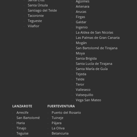
Agüimes
Santa Úrsula
Artenara
Santiago del Teide
Arucas
Tacoronte
Firgas
Tegueste
Galdar
Vilaflor
Ingenio
La Aldea de San Nicolas
Las Palmas de Gran Canaria
Mogán
San Bartolomé de Tirajana
Moya
Santa Brigida
Santa Lucía de Tirajana
Santa María de Guía
Tejeda
Telde
Teror
Valleseco
Valsequillo
Vega San Mateo
LANZAROTE
FUERTEVENTURA
Arrecife
Puerto del Rosario
San Bartolomé
Tuineje
Haria
Pájara
Tinajo
La Oliva
Teguise
Betancuria