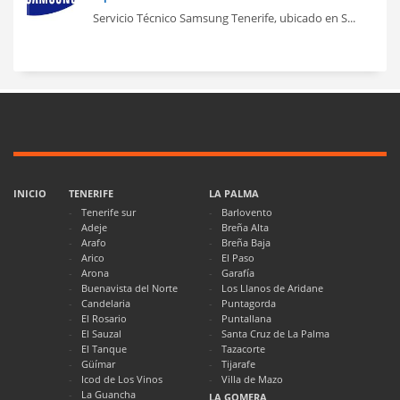
Servicio Técnico Samsung Tenerife, ubicado en S...
INICIO
TENERIFE
LA PALMA
Tenerife sur
Barlovento
Adeje
Breña Alta
Arafo
Breña Baja
Arico
El Paso
Arona
Garafía
Buenavista del Norte
Los Llanos de Aridane
Candelaria
Puntagorda
El Rosario
Puntallana
El Sauzal
Santa Cruz de La Palma
El Tanque
Tazacorte
Güímar
Tijarafe
Icod de Los Vinos
Villa de Mazo
La Guancha
LA GOMERA