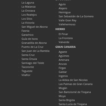
La Laguna
Agulo
La Matanza
Alajero
La Orotava
Hermigua
Los Realejos
San Sebastián de La Gomera
Los Silos
Valle Gran Rey
La Victoria
Vallehermoso
San Miguel de Abona
HIERRO
Fasnia
El Pinar
Garachico
La Frontera
Guía de Isora
Valverde
Granadilla de Abona
Puerto de La Cruz
GRAN CANARIA
San Juan de La Rambla
Agaete
Santa Cruz
Agüimes
Santa Úrsula
Artenara
Santiago del Teide
Arucas
Tacoronte
Firgas
Tegueste
Galdar
Vilaflor
Ingenio
La Aldea de San Nicolas
Las Palmas de Gran Canaria
Mogán
San Bartolomé de Tirajana
Moya
Santa Brigida
Santa Lucía de Tirajana