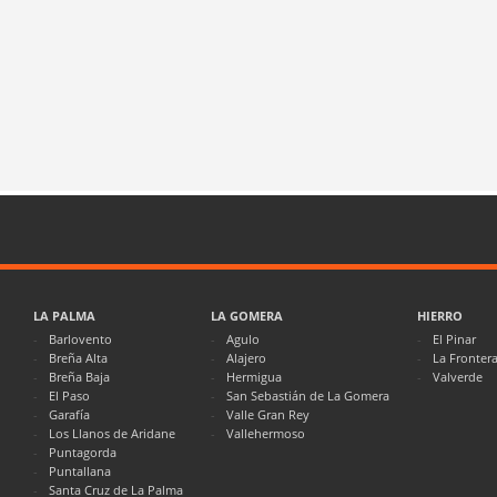
LA PALMA
LA GOMERA
HIERRO
Barlovento
Agulo
El Pinar
Breña Alta
Alajero
La Fronter
Breña Baja
Hermigua
Valverde
El Paso
San Sebastián de La Gomera
Garafía
Valle Gran Rey
Los Llanos de Aridane
Vallehermoso
Puntagorda
Puntallana
Santa Cruz de La Palma