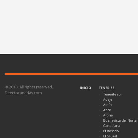
© 2018. All rights reserved.
INICIO
TENERIFE
Directocanarias.com
Tenerife sur
Adeje
Arafo
Arico
Arona
Buenavista del Norte
Candelaria
El Rosario
El Sauzal