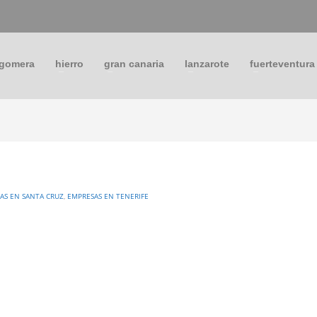
 gomera
hierro
gran canaria
lanzarote
fuerteventura
AS EN SANTA CRUZ
,
EMPRESAS EN TENERIFE