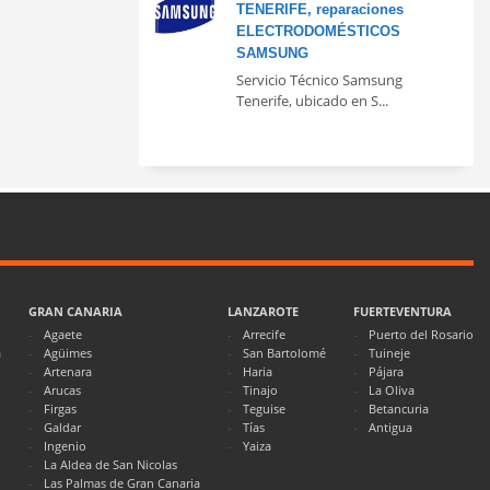
TENERIFE, reparaciones
ELECTRODOMÉSTICOS
SAMSUNG
Servicio Técnico Samsung
Tenerife, ubicado en S...
GRAN CANARIA
LANZAROTE
FUERTEVENTURA
Agaete
Arrecife
Puerto del Rosario
a
Agüimes
San Bartolomé
Tuineje
Artenara
Haria
Pájara
Arucas
Tinajo
La Oliva
Firgas
Teguise
Betancuria
Galdar
Tías
Antigua
Ingenio
Yaiza
La Aldea de San Nicolas
Las Palmas de Gran Canaria