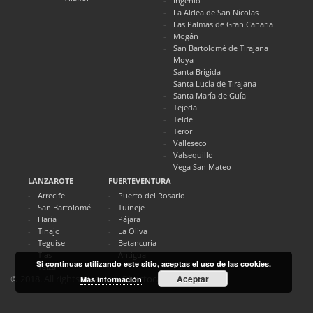
Ingenio
La Aldea de San Nicolas
Las Palmas de Gran Canaria
Mogán
San Bartolomé de Tirajana
Moya
Santa Brigida
Santa Lucía de Tirajana
Santa María de Guía
Tejeda
Telde
Teror
Valleseco
Valsequillo
Vega San Mateo
LANZAROTE
FUERTEVENTURA
Arrecife
Puerto del Rosario
San Bartolomé
Tuineje
Haria
Pájara
Tinajo
La Oliva
Teguise
Betancuria
Tías
Antigua
Si continuas utilizando este sitio, aceptas el uso de las cookies.
Yaiza
Aceptar
© 2018. All rights reserved. Directocanarias.com
Más información