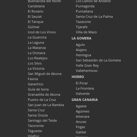
Buenavista del Norte
Los Llanos de Aridane
Candelaria
Puntagorda
El Rosario
Puntallana
El Sauzal
Santa Cruz de La Palma
El Tanque
Tazacorte
Güímar
Tijarafe
Icod de Los Vinos
Villa de Mazo
La Guancha
LA GOMERA
La Laguna
Agulo
La Matanza
Alajero
La Orotava
Hermigua
Los Realejos
San Sebastián de La Gomera
Los Silos
Valle Gran Rey
La Victoria
Vallehermoso
San Miguel de Abona
HIERRO
Fasnia
El Pinar
Garachico
La Frontera
Guía de Isora
Valverde
Granadilla de Abona
Puerto de La Cruz
GRAN CANARIA
San Juan de La Rambla
Agaete
Santa Cruz
Agüimes
Santa Úrsula
Artenara
Santiago del Teide
Arucas
Tacoronte
Firgas
Tegueste
Galdar
Vilaflor