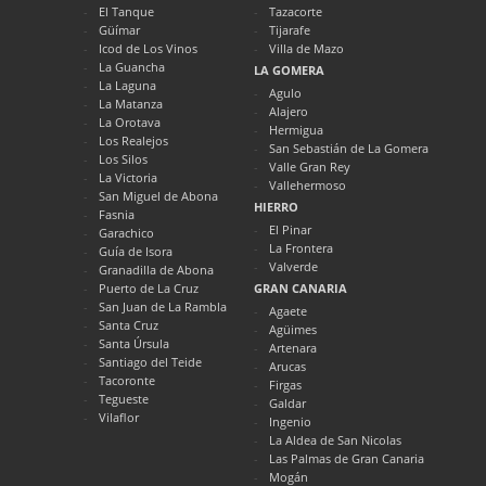
El Tanque
Tazacorte
Güímar
Tijarafe
Icod de Los Vinos
Villa de Mazo
La Guancha
LA GOMERA
La Laguna
Agulo
La Matanza
Alajero
La Orotava
Hermigua
Los Realejos
San Sebastián de La Gomera
Los Silos
Valle Gran Rey
La Victoria
Vallehermoso
San Miguel de Abona
HIERRO
Fasnia
El Pinar
Garachico
La Frontera
Guía de Isora
Valverde
Granadilla de Abona
Puerto de La Cruz
GRAN CANARIA
San Juan de La Rambla
Agaete
Santa Cruz
Agüimes
Santa Úrsula
Artenara
Santiago del Teide
Arucas
Tacoronte
Firgas
Tegueste
Galdar
Vilaflor
Ingenio
La Aldea de San Nicolas
Las Palmas de Gran Canaria
Mogán