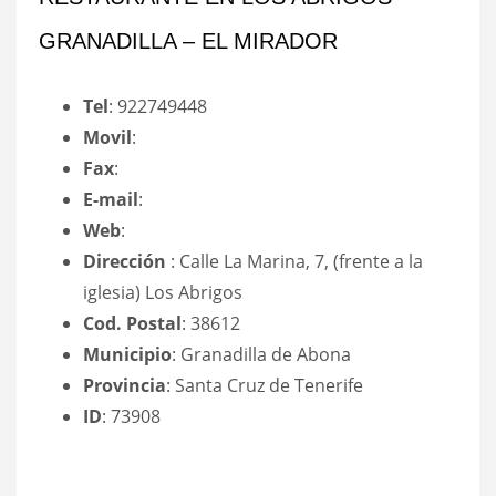
GRANADILLA – EL MIRADOR
Tel
: 922749448
Movil
:
Fax
:
E-mail
:
Web
:
Dirección
: Calle La Marina, 7, (frente a la
iglesia) Los Abrigos
Cod. Postal
: 38612
Municipio
: Granadilla de Abona
Provincia
: Santa Cruz de Tenerife
ID
: 73908