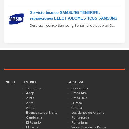
Servicio técnico SAMSUNG TENERIFE,
reparaciones ELECTRODOMÉSTICOS SAMSUNG
Servicio Técnico Samsung Tenerife, ubicado en S...
INICIO
TENERIFE
LA PALMA
Tenerife sur
Barlovento
Adeje
Breña Alta
Arafo
Breña Baja
Arico
El Paso
Arona
Garafía
Buenavista del Norte
Los Llanos de Aridane
Candelaria
Puntagorda
El Rosario
Puntallana
El Sauzal
Santa Cruz de La Palma