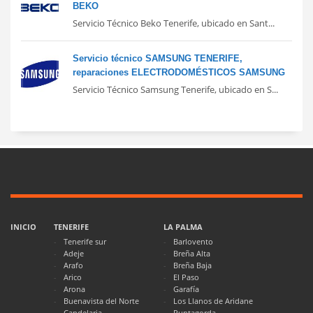
BEKO
Servicio Técnico Beko Tenerife, ubicado en Sant...
Servicio técnico SAMSUNG TENERIFE,
reparaciones ELECTRODOMÉSTICOS SAMSUNG
Servicio Técnico Samsung Tenerife, ubicado en S...
INICIO
TENERIFE
LA PALMA
Tenerife sur
Barlovento
Adeje
Breña Alta
Arafo
Breña Baja
Arico
El Paso
Arona
Garafía
Buenavista del Norte
Los Llanos de Aridane
Candelaria
Puntagorda