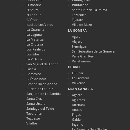
El Rosario
Puntallana
El Sauzal
Santa Cruz de La Palma
El Tanque
Tazacorte
Güímar
Tijarafe
Icod de Los Vinos
Villa de Mazo
La Guancha
LA GOMERA
La Laguna
Agulo
La Matanza
Alajero
La Orotava
Hermigua
Los Realejos
San Sebastián de La Gomera
Los Silos
Valle Gran Rey
La Victoria
Vallehermoso
San Miguel de Abona
HIERRO
Fasnia
El Pinar
Garachico
La Frontera
Guía de Isora
Valverde
Granadilla de Abona
Puerto de La Cruz
GRAN CANARIA
San Juan de La Rambla
Agaete
Santa Cruz
Agüimes
Santa Úrsula
Artenara
Santiago del Teide
Arucas
Tacoronte
Firgas
Tegueste
Galdar
Vilaflor
Ingenio
La Aldea de San Nicolas