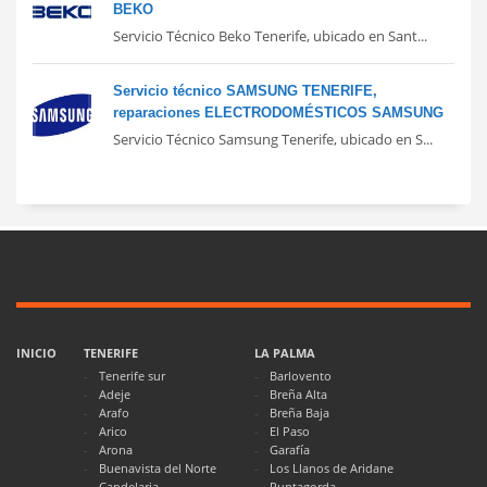
BEKO
Servicio Técnico Beko Tenerife, ubicado en Sant...
Servicio técnico SAMSUNG TENERIFE,
reparaciones ELECTRODOMÉSTICOS SAMSUNG
Servicio Técnico Samsung Tenerife, ubicado en S...
INICIO
TENERIFE
LA PALMA
Tenerife sur
Barlovento
Adeje
Breña Alta
Arafo
Breña Baja
Arico
El Paso
Arona
Garafía
Buenavista del Norte
Los Llanos de Aridane
Candelaria
Puntagorda