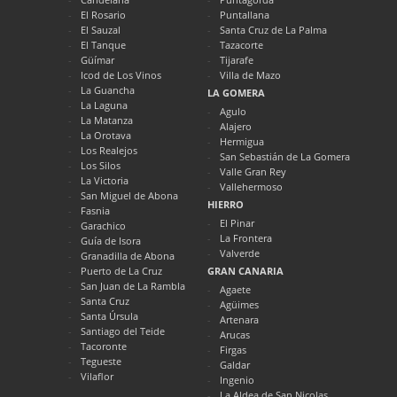
El Rosario
Puntallana
El Sauzal
Santa Cruz de La Palma
El Tanque
Tazacorte
Güímar
Tijarafe
Icod de Los Vinos
Villa de Mazo
La Guancha
LA GOMERA
La Laguna
Agulo
La Matanza
Alajero
La Orotava
Hermigua
Los Realejos
San Sebastián de La Gomera
Los Silos
Valle Gran Rey
La Victoria
Vallehermoso
San Miguel de Abona
HIERRO
Fasnia
El Pinar
Garachico
La Frontera
Guía de Isora
Valverde
Granadilla de Abona
Puerto de La Cruz
GRAN CANARIA
San Juan de La Rambla
Agaete
Santa Cruz
Agüimes
Santa Úrsula
Artenara
Santiago del Teide
Arucas
Tacoronte
Firgas
Tegueste
Galdar
Vilaflor
Ingenio
La Aldea de San Nicolas