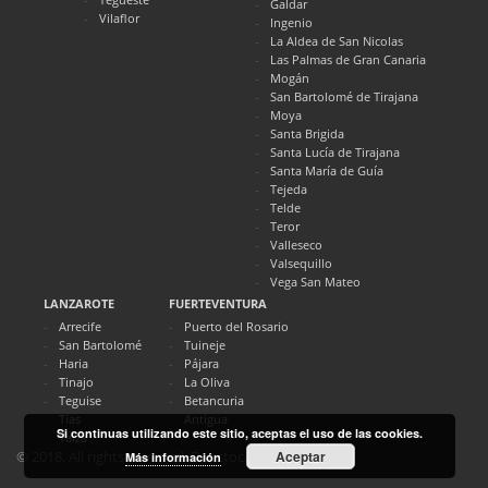
Galdar
Vilaflor
Ingenio
La Aldea de San Nicolas
Las Palmas de Gran Canaria
Mogán
San Bartolomé de Tirajana
Moya
Santa Brigida
Santa Lucía de Tirajana
Santa María de Guía
Tejeda
Telde
Teror
Valleseco
Valsequillo
Vega San Mateo
LANZAROTE
FUERTEVENTURA
Arrecife
Puerto del Rosario
San Bartolomé
Tuineje
Haria
Pájara
Tinajo
La Oliva
Teguise
Betancuria
Tías
Antigua
Si continuas utilizando este sitio, aceptas el uso de las cookies.
Yaiza
Aceptar
© 2018. All rights reserved. Directocanarias.com
Más información