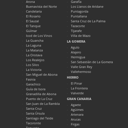
Arona
Garafía
Buenavista del Norte
Los Llanos de Aridane
Candelaria
Puntagorda
El Rosario
Puntallana
El Sauzal
Santa Cruz de La Palma
El Tanque
Tazacorte
Güímar
Tijarafe
Icod de Los Vinos
Villa de Mazo
La Guancha
LA GOMERA
La Laguna
Agulo
La Matanza
Alajero
La Orotava
Hermigua
Los Realejos
San Sebastián de La Gomera
Los Silos
Valle Gran Rey
La Victoria
Vallehermoso
San Miguel de Abona
HIERRO
Fasnia
El Pinar
Garachico
La Frontera
Guía de Isora
Valverde
Granadilla de Abona
Puerto de La Cruz
GRAN CANARIA
San Juan de La Rambla
Agaete
Santa Cruz
Agüimes
Santa Úrsula
Artenara
Santiago del Teide
Arucas
Tacoronte
Firgas
Tegueste