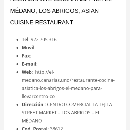
MÉDANO, LOS ABRIGOS, ASIAN
CUISINE RESTAURANT
Tel
: 922 705 316
Movil
:
Fax
:
E-mail
:
Web
: http://el-
medano.canarias.uno/restaurante-cocina-
asiatica-los-abrigos-el-medano-para-
llevarcentro-co
Dirección
: CENTRO COMERCIAL LA TEJITA
STREET MARKET – LOS ABRIGOS – EL
MÉDANO
Cod. Postal
: 38612