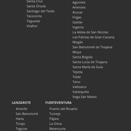
Santa Cruz
Agüimes
Santa Úrsula
Artenara
Santiago del Teide
Arucas
Tacoronte
Firgas
Tegueste
Galdar
Vilaflor
Ingenio
La Aldea de San Nicolas
Las Palmas de Gran Canaria
Mogán
San Bartolomé de Tirajana
Moya
Santa Brigida
Santa Lucía de Tirajana
Santa María de Guía
Tejeda
Telde
Teror
Valleseco
Valsequillo
Vega San Mateo
LANZAROTE
FUERTEVENTURA
Arrecife
Puerto del Rosario
San Bartolomé
Tuineje
Haria
Pájara
Tinajo
La Oliva
Teguise
Betancuria