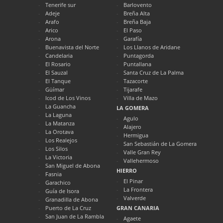
Tenerife sur
Barlovento
Adeje
Breña Alta
Arafo
Breña Baja
Arico
El Paso
Arona
Garafía
Buenavista del Norte
Los Llanos de Aridane
Candelaria
Puntagorda
El Rosario
Puntallana
El Sauzal
Santa Cruz de La Palma
El Tanque
Tazacorte
Güímar
Tijarafe
Icod de Los Vinos
Villa de Mazo
La Guancha
LA GOMERA
La Laguna
Agulo
La Matanza
Alajero
La Orotava
Hermigua
Los Realejos
San Sebastián de La Gomera
Los Silos
Valle Gran Rey
La Victoria
Vallehermoso
San Miguel de Abona
HIERRO
Fasnia
El Pinar
Garachico
La Frontera
Guía de Isora
Valverde
Granadilla de Abona
Puerto de La Cruz
GRAN CANARIA
San Juan de La Rambla
Agaete