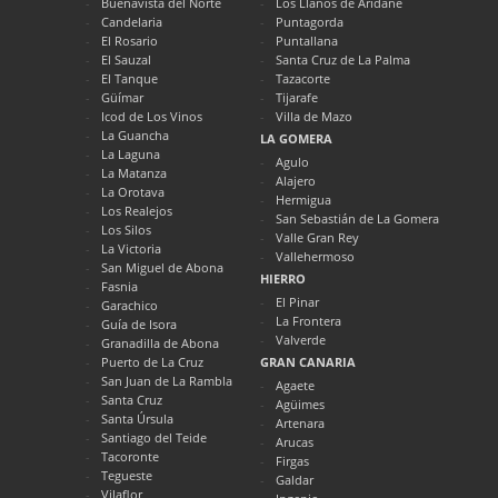
Buenavista del Norte
Los Llanos de Aridane
Candelaria
Puntagorda
El Rosario
Puntallana
El Sauzal
Santa Cruz de La Palma
El Tanque
Tazacorte
Güímar
Tijarafe
Icod de Los Vinos
Villa de Mazo
La Guancha
LA GOMERA
La Laguna
Agulo
La Matanza
Alajero
La Orotava
Hermigua
Los Realejos
San Sebastián de La Gomera
Los Silos
Valle Gran Rey
La Victoria
Vallehermoso
San Miguel de Abona
HIERRO
Fasnia
El Pinar
Garachico
La Frontera
Guía de Isora
Valverde
Granadilla de Abona
Puerto de La Cruz
GRAN CANARIA
San Juan de La Rambla
Agaete
Santa Cruz
Agüimes
Santa Úrsula
Artenara
Santiago del Teide
Arucas
Tacoronte
Firgas
Tegueste
Galdar
Vilaflor