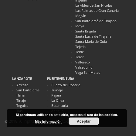
Ingenio
La Aldea de San Nicolas
Las Palmas de Gran Canaria
Mogán
San Bartolomé de Tirajana
Moya
Santa Brigida
Santa Lucía de Tirajana
Santa María de Guía
Tejeda
Telde
Teror
Valleseco
Valsequillo
Vega San Mateo
LANZAROTE
FUERTEVENTURA
Arrecife
Puerto del Rosario
San Bartolomé
Tuineje
Haria
Pájara
Tinajo
La Oliva
Teguise
Betancuria
Tías
Antigua
Si continuas utilizando este sitio, aceptas el uso de las cookies.
Yaiza
Aceptar
© 2018. All rights reserved. Directocanarias.com
Más información