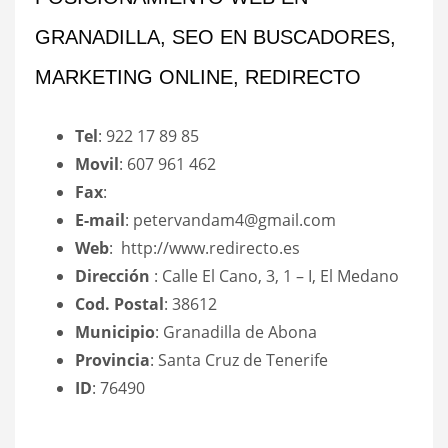
GRANADILLA, SEO EN BUSCADORES,
MARKETING ONLINE, REDIRECTO
Tel
: 922 17 89 85
Movil
: 607 961 462
Fax
:
E-mail
: petervandam4@gmail.com
Web
: http://www.redirecto.es
Dirección
: Calle El Cano, 3, 1 – I, El Medano
Cod. Postal
: 38612
Municipio
: Granadilla de Abona
Provincia
: Santa Cruz de Tenerife
ID
: 76490