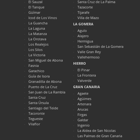
El Sauzal
Santa Cruz de La Palma
El Tanque
Tazacorte
Güímar
Tijarafe
Icod de Los Vinos
Villa de Mazo
La Guancha
LA GOMERA
La Laguna
Agulo
La Matanza
Alajero
La Orotava
Hermigua
Los Realejos
San Sebastián de La Gomera
Los Silos
Valle Gran Rey
La Victoria
Vallehermoso
San Miguel de Abona
HIERRO
Fasnia
El Pinar
Garachico
La Frontera
Guía de Isora
Valverde
Granadilla de Abona
Puerto de La Cruz
GRAN CANARIA
San Juan de La Rambla
Agaete
Santa Cruz
Agüimes
Santa Úrsula
Artenara
Santiago del Teide
Arucas
Tacoronte
Firgas
Tegueste
Galdar
Vilaflor
Ingenio
La Aldea de San Nicolas
Las Palmas de Gran Canaria