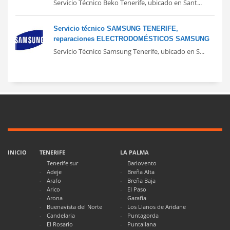
Servicio Técnico Beko Tenerife, ubicado en Sant...
Servicio técnico SAMSUNG TENERIFE,
reparaciones ELECTRODOMÉSTICOS SAMSUNG
Servicio Técnico Samsung Tenerife, ubicado en S...
INICIO
TENERIFE
LA PALMA
Tenerife sur
Barlovento
Adeje
Breña Alta
Arafo
Breña Baja
Arico
El Paso
Arona
Garafía
Buenavista del Norte
Los Llanos de Aridane
Candelaria
Puntagorda
El Rosario
Puntallana