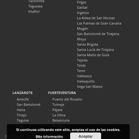
Tacoronte
Firgas
Tegueste
Galdar
Vilaflor
Ingenio
La Aldea de San Nicolas
Las Palmas de Gran Canaria
Mogán
San Bartolomé de Tirajana
Moya
Santa Brigida
Santa Lucía de Tirajana
Santa María de Guía
Tejeda
Telde
Teror
Valleseco
Valsequillo
Vega San Mateo
LANZAROTE
FUERTEVENTURA
Arrecife
Puerto del Rosario
San Bartolomé
Tuineje
Haria
Pájara
Tinajo
La Oliva
Teguise
Betancuria
Tías
Antigua
Si continuas utilizando este sitio, aceptas el uso de las cookies.
Yaiza
Aceptar
© 2018. All rights reserved. Directocanarias.com
Más información