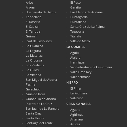
Arico
El Paso
Arona
Garafía
Buenavista del Norte
Los Llanos de Aridane
Candelaria
Puntagorda
El Rosario
Puntallana
El Sauzal
Santa Cruz de La Palma
El Tanque
Tazacorte
Güímar
Tijarafe
Icod de Los Vinos
Villa de Mazo
La Guancha
LA GOMERA
La Laguna
Agulo
La Matanza
Alajero
La Orotava
Hermigua
Los Realejos
San Sebastián de La Gomera
Los Silos
Valle Gran Rey
La Victoria
Vallehermoso
San Miguel de Abona
HIERRO
Fasnia
El Pinar
Garachico
La Frontera
Guía de Isora
Valverde
Granadilla de Abona
Puerto de La Cruz
GRAN CANARIA
San Juan de La Rambla
Agaete
Santa Cruz
Agüimes
Santa Úrsula
Artenara
Santiago del Teide
Arucas