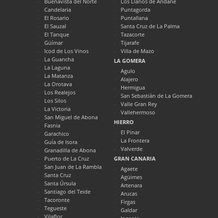
Buenavista del Norte
Los Llanos de Aridane
Candelaria
Puntagorda
El Rosario
Puntallana
El Sauzal
Santa Cruz de La Palma
El Tanque
Tazacorte
Güímar
Tijarafe
Icod de Los Vinos
Villa de Mazo
La Guancha
LA GOMERA
La Laguna
Agulo
La Matanza
Alajero
La Orotava
Hermigua
Los Realejos
San Sebastián de La Gomera
Los Silos
Valle Gran Rey
La Victoria
Vallehermoso
San Miguel de Abona
HIERRO
Fasnia
El Pinar
Garachico
La Frontera
Guía de Isora
Valverde
Granadilla de Abona
Puerto de La Cruz
GRAN CANARIA
San Juan de La Rambla
Agaete
Santa Cruz
Agüimes
Santa Úrsula
Artenara
Santiago del Teide
Arucas
Tacoronte
Firgas
Tegueste
Galdar
Vilaflor