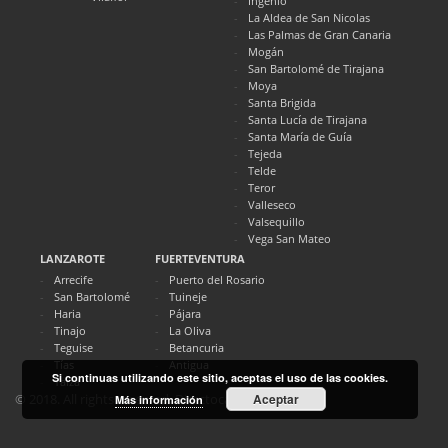
Ingenio
La Aldea de San Nicolas
Las Palmas de Gran Canaria
Mogán
San Bartolomé de Tirajana
Moya
Santa Brigida
Santa Lucía de Tirajana
Santa María de Guía
Tejeda
Telde
Teror
Valleseco
Valsequillo
Vega San Mateo
LANZAROTE
FUERTEVENTURA
Arrecife
Puerto del Rosario
San Bartolomé
Tuineje
Haria
Pájara
Tinajo
La Oliva
Teguise
Betancuria
Tías
Antigua
Si continuas utilizando este sitio, aceptas el uso de las cookies.
Yaiza
Aceptar
© 2018. All rights reserved. Directocanarias.com
Más información