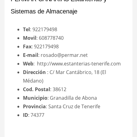
Sistemas de Almacenaje
Tel
: 922179498
Movil
: 608778740
Fax
: 922179498
E-mail
: rosado@permar.net
Web
: http://www.estanterias-tenerife.com
Dirección
: C/ Mar Cantábrico, 18 (El
Médano)
Cod. Postal
: 38612
Municipio
: Granadilla de Abona
Provincia
: Santa Cruz de Tenerife
ID
: 74377