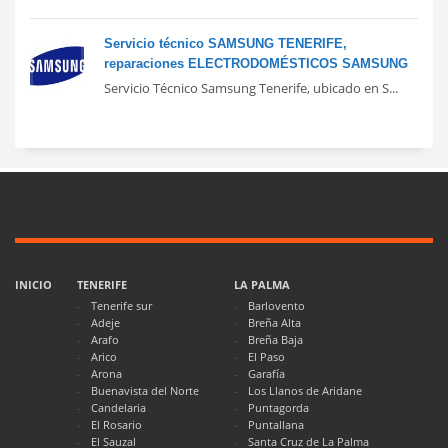
Servicio técnico SAMSUNG TENERIFE,
reparaciones ELECTRODOMÉSTICOS SAMSUNG
Servicio Técnico Samsung Tenerife, ubicado en S...
INICIO
TENERIFE
LA PALMA
Tenerife sur
Barlovento
Adeje
Breña Alta
Arafo
Breña Baja
Arico
El Paso
Arona
Garafía
Buenavista del Norte
Los Llanos de Aridane
Candelaria
Puntagorda
El Rosario
Puntallana
El Sauzal
Santa Cruz de La Palma