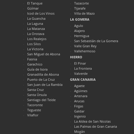
El Tanque
Tazacorte
Güímar
Tijarafe
Icod de Los Vinos
Villa de Mazo
La Guancha
LA GOMERA
La Laguna
Agulo
La Matanza
Alajero
La Orotava
Hermigua
Los Realejos
San Sebastián de La Gomera
Los Silos
Valle Gran Rey
La Victoria
Vallehermoso
San Miguel de Abona
HIERRO
Fasnia
El Pinar
Garachico
La Frontera
Guía de Isora
Valverde
Granadilla de Abona
Puerto de La Cruz
GRAN CANARIA
San Juan de La Rambla
Agaete
Santa Cruz
Agüimes
Santa Úrsula
Artenara
Santiago del Teide
Arucas
Tacoronte
Firgas
Tegueste
Galdar
Vilaflor
Ingenio
La Aldea de San Nicolas
Las Palmas de Gran Canaria
Mogán