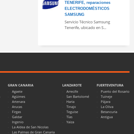
TENERIFE, reparaciones
ELECTRODOMÉSTICOS
SAMSUNG
Servicio Técnico Samsung
Tenerife, ubicado en S...
GRAN CANARIA
LANZAROTE
FUERTEVENTURA
Agaete
Arrecife
Puerto del Rosario
a
Agüimes
San Bartolomé
Tuineje
Artenara
Haria
Pájara
Arucas
Tinajo
La Oliva
Firgas
Teguise
Betancuria
Galdar
Tías
Antigua
Ingenio
Yaiza
La Aldea de San Nicolas
Las Palmas de Gran Canaria