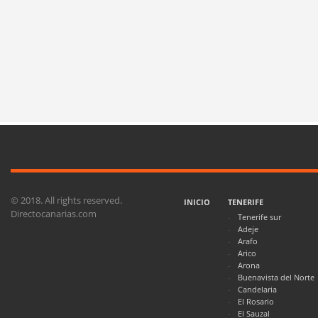
© 2018. All rights reserved.
INICIO
TENERIFE
Directocanarias.com
Tenerife sur
Adeje
Arafo
Arico
Arona
Buenavista del Norte
Candelaria
El Rosario
El Sauzal