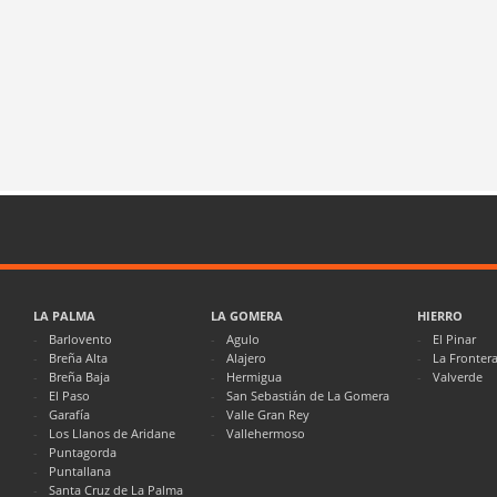
LA PALMA
LA GOMERA
HIERRO
Barlovento
Agulo
El Pinar
Breña Alta
Alajero
La Fronter
Breña Baja
Hermigua
Valverde
El Paso
San Sebastián de La Gomera
Garafía
Valle Gran Rey
Los Llanos de Aridane
Vallehermoso
Puntagorda
Puntallana
Santa Cruz de La Palma