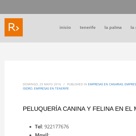
inicio
tenerife
la palma
la
DOMINGO, 29 MAYO 2016
/
PUBLISHED IN
EMPRESAS EN CANARIAS
,
EMPRES
ISIDRO
,
EMPRESAS EN TENERIFE
PELUQUERÍA CANINA Y FELINA EN EL
Tel
: 922177676
Movil
: