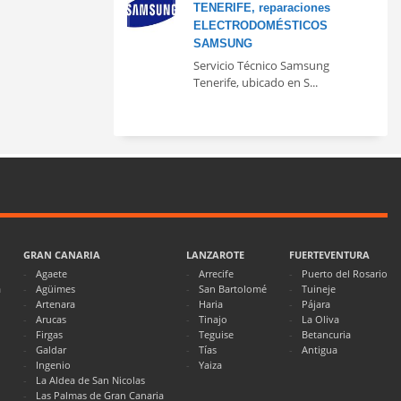
TENERIFE, reparaciones
ELECTRODOMÉSTICOS
SAMSUNG
Servicio Técnico Samsung
Tenerife, ubicado en S...
GRAN CANARIA
LANZAROTE
FUERTEVENTURA
Agaete
Arrecife
Puerto del Rosario
a
Agüimes
San Bartolomé
Tuineje
Artenara
Haria
Pájara
Arucas
Tinajo
La Oliva
Firgas
Teguise
Betancuria
Galdar
Tías
Antigua
Ingenio
Yaiza
La Aldea de San Nicolas
Las Palmas de Gran Canaria