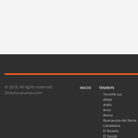
© 2018. All rights reserved.
INICIO
TENERIFE
Directocanarias.com
Tenerife sur
Adeje
Arafo
Arico
Arona
Buenavista del Norte
Candelaria
El Rosario
El Sauzal