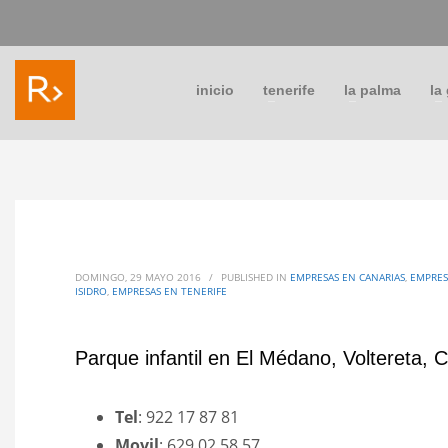
inicio
tenerife
la palma
la
DOMINGO, 29 MAYO 2016
/
PUBLISHED IN
EMPRESAS EN CANARIAS
,
EMPRES
ISIDRO
,
EMPRESAS EN TENERIFE
Parque infantil en El Médano, Voltereta, C
Tel
: 922 17 87 81
Movil
: 629 02 58 57