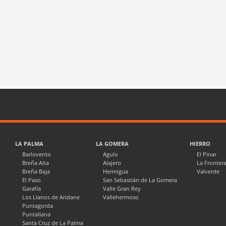
LA PALMA
LA GOMERA
HIERRO
Barlovento
Agulo
El Pinar
Breña Alta
Alajero
La Fronter
Breña Baja
Hermigua
Valverde
El Paso
San Sebastián de La Gomera
Garafía
Valle Gran Rey
Los Llanos de Aridane
Vallehermoso
Puntagorda
Puntallana
Santa Cruz de La Palma