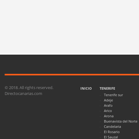
© 2018. All rights reserved.
INICIO
TENERIFE
Directocanarias.com
Tenerife sur
Adeje
Arafo
Arico
Arona
Buenavista del Norte
Candelaria
El Rosario
El Sauzal