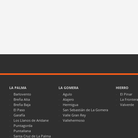
LA PALMA
LA GOMERA
HIERRO
Barlovento
Agulo
El Pinar
Breña Alta
Alajero
La Fronter
Breña Baja
Hermigua
Valverde
El Paso
San Sebastián de La Gomera
Garafía
Valle Gran Rey
Los Llanos de Aridane
Vallehermoso
Puntagorda
Puntallana
Santa Cruz de La Palma