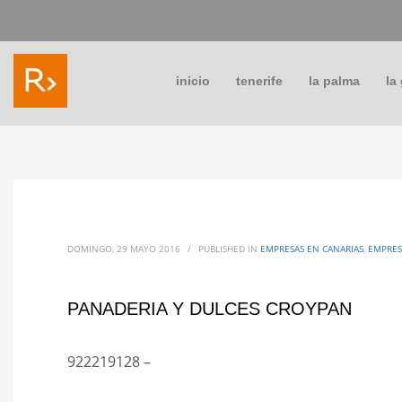
inicio
tenerife
la palma
la
DOMINGO, 29 MAYO 2016
/
PUBLISHED IN
EMPRESAS EN CANARIAS
,
EMPRES
PANADERIA Y DULCES CROYPAN
922219128 –