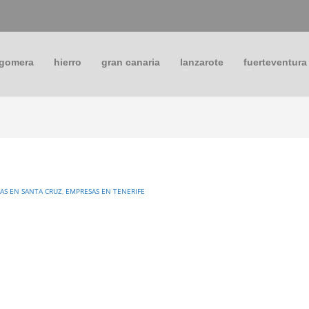
 gomera
hierro
gran canaria
lanzarote
fuerteventura
AS EN SANTA CRUZ
,
EMPRESAS EN TENERIFE