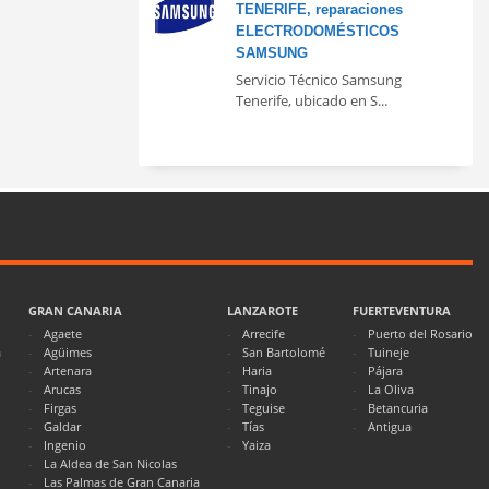
TENERIFE, reparaciones
ELECTRODOMÉSTICOS
SAMSUNG
Servicio Técnico Samsung
Tenerife, ubicado en S...
GRAN CANARIA
LANZAROTE
FUERTEVENTURA
Agaete
Arrecife
Puerto del Rosario
a
Agüimes
San Bartolomé
Tuineje
Artenara
Haria
Pájara
Arucas
Tinajo
La Oliva
Firgas
Teguise
Betancuria
Galdar
Tías
Antigua
Ingenio
Yaiza
La Aldea de San Nicolas
Las Palmas de Gran Canaria