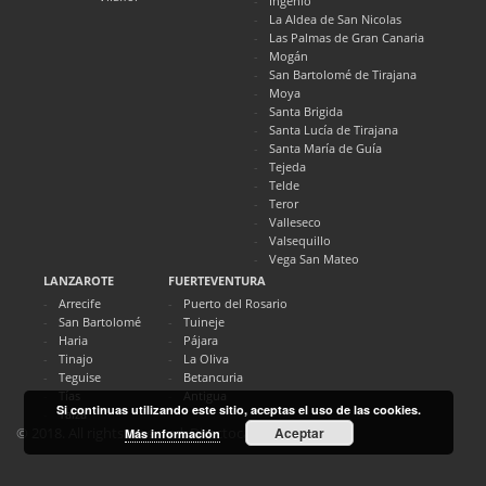
Ingenio
La Aldea de San Nicolas
Las Palmas de Gran Canaria
Mogán
San Bartolomé de Tirajana
Moya
Santa Brigida
Santa Lucía de Tirajana
Santa María de Guía
Tejeda
Telde
Teror
Valleseco
Valsequillo
Vega San Mateo
LANZAROTE
FUERTEVENTURA
Arrecife
Puerto del Rosario
San Bartolomé
Tuineje
Haria
Pájara
Tinajo
La Oliva
Teguise
Betancuria
Tías
Antigua
Si continuas utilizando este sitio, aceptas el uso de las cookies.
Yaiza
Aceptar
© 2018. All rights reserved. Directocanarias.com
Más información