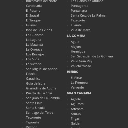
Buenavista del Norte
Los Llanos de Aridane
Candelaria
Puntagorda
El Rosario
Puntallana
El Sauzal
Santa Cruz de La Palma
El Tanque
Tazacorte
Güímar
Tijarafe
Icod de Los Vinos
Villa de Mazo
La Guancha
LA GOMERA
La Laguna
Agulo
La Matanza
Alajero
La Orotava
Hermigua
Los Realejos
San Sebastián de La Gomera
Los Silos
Valle Gran Rey
La Victoria
Vallehermoso
San Miguel de Abona
HIERRO
Fasnia
El Pinar
Garachico
La Frontera
Guía de Isora
Valverde
Granadilla de Abona
Puerto de La Cruz
GRAN CANARIA
San Juan de La Rambla
Agaete
Santa Cruz
Agüimes
Santa Úrsula
Artenara
Santiago del Teide
Arucas
Tacoronte
Firgas
Tegueste
Galdar
Vilaflor