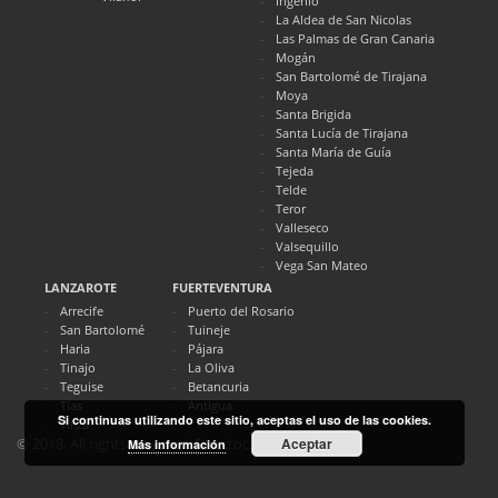
Ingenio
La Aldea de San Nicolas
Las Palmas de Gran Canaria
Mogán
San Bartolomé de Tirajana
Moya
Santa Brigida
Santa Lucía de Tirajana
Santa María de Guía
Tejeda
Telde
Teror
Valleseco
Valsequillo
Vega San Mateo
LANZAROTE
FUERTEVENTURA
Arrecife
Puerto del Rosario
San Bartolomé
Tuineje
Haria
Pájara
Tinajo
La Oliva
Teguise
Betancuria
Tías
Antigua
Si continuas utilizando este sitio, aceptas el uso de las cookies.
Yaiza
Aceptar
© 2018. All rights reserved. Directocanarias.com
Más información