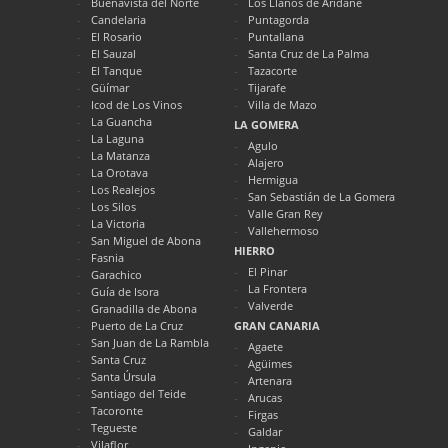
Buenavista del Norte
Los Llanos de Aridane
Candelaria
Puntagorda
El Rosario
Puntallana
El Sauzal
Santa Cruz de La Palma
El Tanque
Tazacorte
Güímar
Tijarafe
Icod de Los Vinos
Villa de Mazo
La Guancha
LA GOMERA
La Laguna
Agulo
La Matanza
Alajero
La Orotava
Hermigua
Los Realejos
San Sebastián de La Gomera
Los Silos
Valle Gran Rey
La Victoria
Vallehermoso
San Miguel de Abona
HIERRO
Fasnia
El Pinar
Garachico
La Frontera
Guía de Isora
Valverde
Granadilla de Abona
Puerto de La Cruz
GRAN CANARIA
San Juan de La Rambla
Agaete
Santa Cruz
Agüimes
Santa Úrsula
Artenara
Santiago del Teide
Arucas
Tacoronte
Firgas
Tegueste
Galdar
Vilaflor