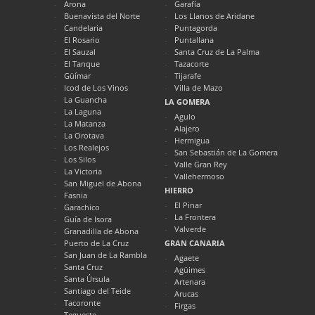
Arona
Garafía
Buenavista del Norte
Los Llanos de Aridane
Candelaria
Puntagorda
El Rosario
Puntallana
El Sauzal
Santa Cruz de La Palma
El Tanque
Tazacorte
Güímar
Tijarafe
Icod de Los Vinos
Villa de Mazo
La Guancha
LA GOMERA
La Laguna
Agulo
La Matanza
Alajero
La Orotava
Hermigua
Los Realejos
San Sebastián de La Gomera
Los Silos
Valle Gran Rey
La Victoria
Vallehermoso
San Miguel de Abona
HIERRO
Fasnia
El Pinar
Garachico
La Frontera
Guía de Isora
Valverde
Granadilla de Abona
Puerto de La Cruz
GRAN CANARIA
San Juan de La Rambla
Agaete
Santa Cruz
Agüimes
Santa Úrsula
Artenara
Santiago del Teide
Arucas
Tacoronte
Firgas
Tegueste