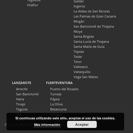
Galdar
Vilaflor
Ingenio
La Aldea de San Nicolas
Las Palmas de Gran Canaria
Mogán
San Bartolomé de Tirajana
Moya
Santa Brigida
Santa Lucía de Tirajana
Santa María de Guía
Tejeda
Telde
Teror
Valleseco
Valsequillo
Vega San Mateo
LANZAROTE
FUERTEVENTURA
Arrecife
Puerto del Rosario
San Bartolomé
Tuineje
Haria
Pájara
Tinajo
La Oliva
Teguise
Betancuria
Tías
Antigua
Si continuas utilizando este sitio, aceptas el uso de las cookies.
Yaiza
Aceptar
© 2018. All rights reserved. Directocanarias.com
Más información