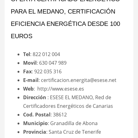
PARA EL MEDANO, CERTIFICACIÓN
EFICIENCIA ENERGÉTICA DESDE 100
EUROS
Tel
: 822 012 004
Movil
: 630 047 989
Fax
: 922 035 316
E-mail
: certificacion.energita@esese.net
Web
: http://www.esese.es
Dirección
: ESESE EL MEDANO, Red de
Certificadores Energéticos de Canarias
Cod. Postal
: 38612
Municipio
: Granadilla de Abona
Provincia
: Santa Cruz de Tenerife