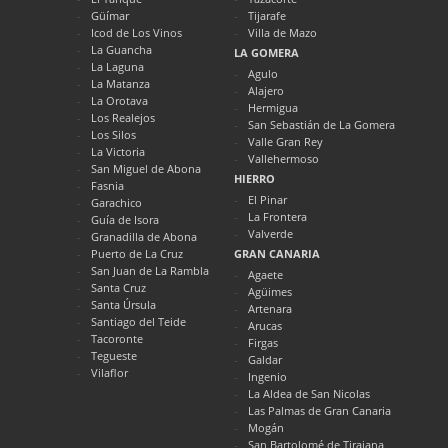
Güímar
Tijarafe
Icod de Los Vinos
Villa de Mazo
La Guancha
LA GOMERA
La Laguna
Agulo
La Matanza
Alajero
La Orotava
Hermigua
Los Realejos
San Sebastián de La Gomera
Los Silos
Valle Gran Rey
La Victoria
Vallehermoso
San Miguel de Abona
HIERRO
Fasnia
El Pinar
Garachico
La Frontera
Guía de Isora
Valverde
Granadilla de Abona
Puerto de La Cruz
GRAN CANARIA
San Juan de La Rambla
Agaete
Santa Cruz
Agüimes
Santa Úrsula
Artenara
Santiago del Teide
Arucas
Tacoronte
Firgas
Tegueste
Galdar
Vilaflor
Ingenio
La Aldea de San Nicolas
Las Palmas de Gran Canaria
Mogán
San Bartolomé de Tirajana