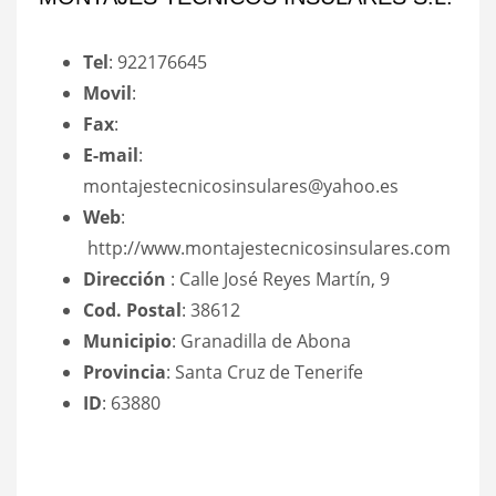
Tel
: 922176645
Movil
:
Fax
:
E-mail
:
montajestecnicosinsulares@yahoo.es
Web
:
http://www.montajestecnicosinsulares.com
Dirección
: Calle José Reyes Martín, 9
Cod. Postal
: 38612
Municipio
: Granadilla de Abona
Provincia
: Santa Cruz de Tenerife
ID
: 63880