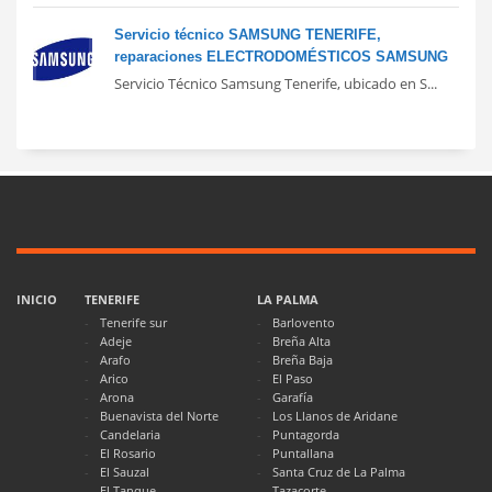
Servicio técnico SAMSUNG TENERIFE,
reparaciones ELECTRODOMÉSTICOS SAMSUNG
Servicio Técnico Samsung Tenerife, ubicado en S...
INICIO
TENERIFE
LA PALMA
Tenerife sur
Barlovento
Adeje
Breña Alta
Arafo
Breña Baja
Arico
El Paso
Arona
Garafía
Buenavista del Norte
Los Llanos de Aridane
Candelaria
Puntagorda
El Rosario
Puntallana
El Sauzal
Santa Cruz de La Palma
El Tanque
Tazacorte