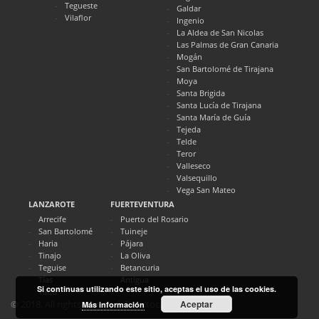
Tegueste
Galdar
Vilaflor
Ingenio
La Aldea de San Nicolas
Las Palmas de Gran Canaria
Mogán
San Bartolomé de Tirajana
Moya
Santa Brigida
Santa Lucía de Tirajana
Santa María de Guía
Tejeda
Telde
Teror
Valleseco
Valsequillo
Vega San Mateo
LANZAROTE
FUERTEVENTURA
Arrecife
Puerto del Rosario
San Bartolomé
Tuineje
Haria
Pájara
Tinajo
La Oliva
Teguise
Betancuria
Tías
Antigua
Si continuas utilizando este sitio, aceptas el uso de las cookies.
Yaiza
Aceptar
© 2018. All rights reserved. Directocanarias.com
Más información