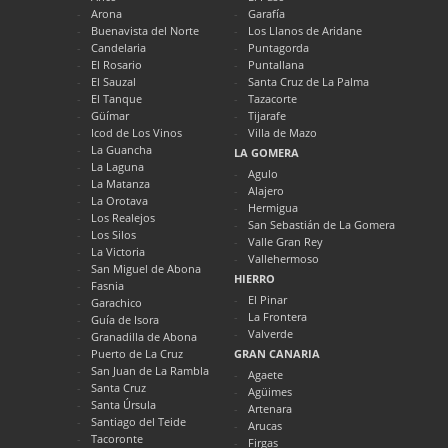
Arona
Garafía
Buenavista del Norte
Los Llanos de Aridane
Candelaria
Puntagorda
El Rosario
Puntallana
El Sauzal
Santa Cruz de La Palma
El Tanque
Tazacorte
Güímar
Tijarafe
Icod de Los Vinos
Villa de Mazo
La Guancha
LA GOMERA
La Laguna
Agulo
La Matanza
Alajero
La Orotava
Hermigua
Los Realejos
San Sebastián de La Gomera
Los Silos
Valle Gran Rey
La Victoria
Vallehermoso
San Miguel de Abona
HIERRO
Fasnia
El Pinar
Garachico
La Frontera
Guía de Isora
Valverde
Granadilla de Abona
Puerto de La Cruz
GRAN CANARIA
San Juan de La Rambla
Agaete
Santa Cruz
Agüimes
Santa Úrsula
Artenara
Santiago del Teide
Arucas
Tacoronte
Firgas