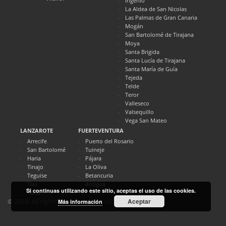
Ingenio
La Aldea de San Nicolas
Las Palmas de Gran Canaria
Mogán
San Bartolomé de Tirajana
Moya
Santa Brigida
Santa Lucía de Tirajana
Santa María de Guía
Tejeda
Telde
Teror
Valleseco
Valsequillo
Vega San Mateo
LANZAROTE
FUERTEVENTURA
Arrecife
Puerto del Rosario
San Bartolomé
Tuineje
Haria
Pájara
Tinajo
La Oliva
Teguise
Betancuria
Tías
Antigua
Si continuas utilizando este sitio, aceptas el uso de las cookies.
Yaiza
Aceptar
© 2018. All rights reserved. Directocanarias.com
Más información