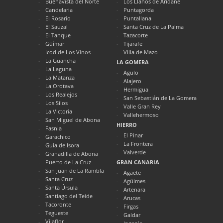
Buenavista del Norte
Los Llanos de Aridane
Candelaria
Puntagorda
El Rosario
Puntallana
El Sauzal
Santa Cruz de La Palma
El Tanque
Tazacorte
Güímar
Tijarafe
Icod de Los Vinos
Villa de Mazo
La Guancha
LA GOMERA
La Laguna
Agulo
La Matanza
Alajero
La Orotava
Hermigua
Los Realejos
San Sebastián de La Gomera
Los Silos
Valle Gran Rey
La Victoria
Vallehermoso
San Miguel de Abona
HIERRO
Fasnia
El Pinar
Garachico
La Frontera
Guía de Isora
Valverde
Granadilla de Abona
Puerto de La Cruz
GRAN CANARIA
San Juan de La Rambla
Agaete
Santa Cruz
Agüimes
Santa Úrsula
Artenara
Santiago del Teide
Arucas
Tacoronte
Firgas
Tegueste
Galdar
Vilaflor