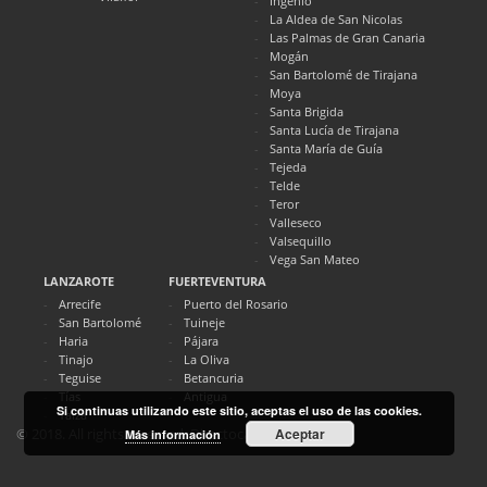
Ingenio
La Aldea de San Nicolas
Las Palmas de Gran Canaria
Mogán
San Bartolomé de Tirajana
Moya
Santa Brigida
Santa Lucía de Tirajana
Santa María de Guía
Tejeda
Telde
Teror
Valleseco
Valsequillo
Vega San Mateo
LANZAROTE
FUERTEVENTURA
Arrecife
Puerto del Rosario
San Bartolomé
Tuineje
Haria
Pájara
Tinajo
La Oliva
Teguise
Betancuria
Tías
Antigua
Si continuas utilizando este sitio, aceptas el uso de las cookies.
Yaiza
Aceptar
© 2018. All rights reserved. Directocanarias.com
Más información