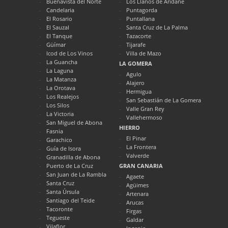
Buenavista del Norte
Los Llanos de Aridane
Candelaria
Puntagorda
El Rosario
Puntallana
El Sauzal
Santa Cruz de La Palma
El Tanque
Tazacorte
Güímar
Tijarafe
Icod de Los Vinos
Villa de Mazo
La Guancha
LA GOMERA
La Laguna
Agulo
La Matanza
Alajero
La Orotava
Hermigua
Los Realejos
San Sebastián de La Gomera
Los Silos
Valle Gran Rey
La Victoria
Vallehermoso
San Miguel de Abona
HIERRO
Fasnia
El Pinar
Garachico
La Frontera
Guía de Isora
Valverde
Granadilla de Abona
Puerto de La Cruz
GRAN CANARIA
San Juan de La Rambla
Agaete
Santa Cruz
Agüimes
Santa Úrsula
Artenara
Santiago del Teide
Arucas
Tacoronte
Firgas
Tegueste
Galdar
Vilaflor