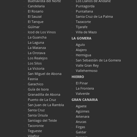
Buenavista del Norte
Los Llanos de Aridane
Candelaria
Puntagorda
El Rosario
Puntallana
El Sauzal
Santa Cruz de La Palma
El Tanque
Tazacorte
Güímar
Tijarafe
Icod de Los Vinos
Villa de Mazo
La Guancha
LA GOMERA
La Laguna
Agulo
La Matanza
Alajero
La Orotava
Hermigua
Los Realejos
San Sebastián de La Gomera
Los Silos
Valle Gran Rey
La Victoria
Vallehermoso
San Miguel de Abona
HIERRO
Fasnia
El Pinar
Garachico
La Frontera
Guía de Isora
Valverde
Granadilla de Abona
Puerto de La Cruz
GRAN CANARIA
San Juan de La Rambla
Agaete
Santa Cruz
Agüimes
Santa Úrsula
Artenara
Santiago del Teide
Arucas
Tacoronte
Firgas
Tegueste
Galdar
Vilaflor