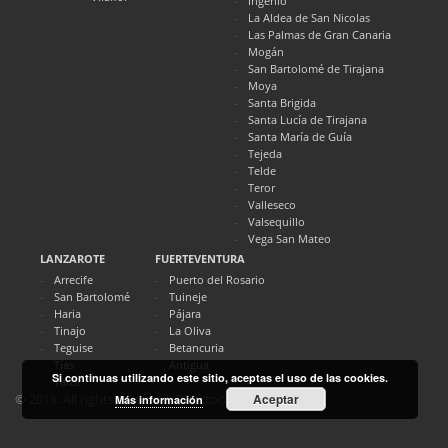
Ingenio
La Aldea de San Nicolas
Las Palmas de Gran Canaria
Mogán
San Bartolomé de Tirajana
Moya
Santa Brigida
Santa Lucía de Tirajana
Santa María de Guía
Tejeda
Telde
Teror
Valleseco
Valsequillo
Vega San Mateo
LANZAROTE
FUERTEVENTURA
Arrecife
Puerto del Rosario
San Bartolomé
Tuineje
Haria
Pájara
Tinajo
La Oliva
Teguise
Betancuria
Tías
Antigua
Si continuas utilizando este sitio, aceptas el uso de las cookies.
Yaiza
Aceptar
© 2018. All rights reserved. Directocanarias.com
Más información