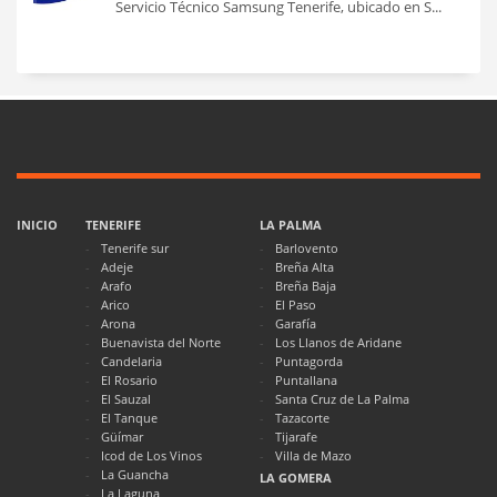
Servicio Técnico Samsung Tenerife, ubicado en S...
INICIO
TENERIFE
LA PALMA
Tenerife sur
Barlovento
Adeje
Breña Alta
Arafo
Breña Baja
Arico
El Paso
Arona
Garafía
Buenavista del Norte
Los Llanos de Aridane
Candelaria
Puntagorda
El Rosario
Puntallana
El Sauzal
Santa Cruz de La Palma
El Tanque
Tazacorte
Güímar
Tijarafe
Icod de Los Vinos
Villa de Mazo
La Guancha
LA GOMERA
La Laguna