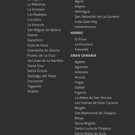
Agulo
La Matanza
Alajero
La Orotava
Hermigua
Los Realejos
San Sebastián de La Gomera
Los Silos
Valle Gran Rey
La Victoria
Vallehermoso
San Miguel de Abona
HIERRO
Fasnia
El Pinar
Garachico
La Frontera
Guía de Isora
Valverde
Granadilla de Abona
Puerto de La Cruz
GRAN CANARIA
San Juan de La Rambla
Agaete
Santa Cruz
Agüimes
Santa Úrsula
Artenara
Santiago del Teide
Arucas
Tacoronte
Firgas
Tegueste
Galdar
Vilaflor
Ingenio
La Aldea de San Nicolas
Las Palmas de Gran Canaria
Mogán
San Bartolomé de Tirajana
Moya
Santa Brigida
Santa Lucía de Tirajana
Santa María de Guía