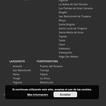
Ingenio
La Aldea de San Nicolas
Las Palmas de Gran Canaria
Mogán
San Bartolomé de Tirajana
Moya
Santa Brigida
Santa Lucía de Tirajana
Santa María de Guía
Tejeda
Telde
Teror
Valleseco
Valsequillo
Vega San Mateo
LANZAROTE
FUERTEVENTURA
Arrecife
Puerto del Rosario
San Bartolomé
Tuineje
Haria
Pájara
Tinajo
La Oliva
Teguise
Betancuria
Tías
Antigua
Si continuas utilizando este sitio, aceptas el uso de las cookies.
Yaiza
Aceptar
© 2018. All rights reserved. Directocanarias.com
Más información