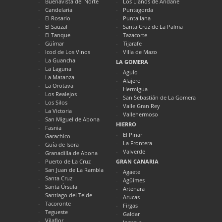
Buenavista del Norte
Los Llanos de Aridane
Candelaria
Puntagorda
El Rosario
Puntallana
El Sauzal
Santa Cruz de La Palma
El Tanque
Tazacorte
Güímar
Tijarafe
Icod de Los Vinos
Villa de Mazo
La Guancha
LA GOMERA
La Laguna
Agulo
La Matanza
Alajero
La Orotava
Hermigua
Los Realejos
San Sebastián de La Gomera
Los Silos
Valle Gran Rey
La Victoria
Vallehermoso
San Miguel de Abona
HIERRO
Fasnia
El Pinar
Garachico
La Frontera
Guía de Isora
Valverde
Granadilla de Abona
Puerto de La Cruz
GRAN CANARIA
San Juan de La Rambla
Agaete
Santa Cruz
Agüimes
Santa Úrsula
Artenara
Santiago del Teide
Arucas
Tacoronte
Firgas
Tegueste
Galdar
Vilaflor