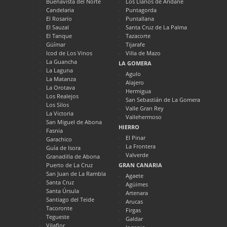
Buenavista del Norte
Los Llanos de Aridane
Candelaria
Puntagorda
El Rosario
Puntallana
El Sauzal
Santa Cruz de La Palma
El Tanque
Tazacorte
Güímar
Tijarafe
Icod de Los Vinos
Villa de Mazo
La Guancha
LA GOMERA
La Laguna
Agulo
La Matanza
Alajero
La Orotava
Hermigua
Los Realejos
San Sebastián de La Gomera
Los Silos
Valle Gran Rey
La Victoria
Vallehermoso
San Miguel de Abona
HIERRO
Fasnia
El Pinar
Garachico
La Frontera
Guía de Isora
Valverde
Granadilla de Abona
Puerto de La Cruz
GRAN CANARIA
San Juan de La Rambla
Agaete
Santa Cruz
Agüimes
Santa Úrsula
Artenara
Santiago del Teide
Arucas
Tacoronte
Firgas
Tegueste
Galdar
Vilaflor