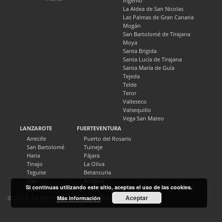
Ingenio
La Aldea de San Nicolas
Las Palmas de Gran Canaria
Mogán
San Bartolomé de Tirajana
Moya
Santa Brigida
Santa Lucía de Tirajana
Santa María de Guía
Tejeda
Telde
Teror
Valleseco
Valsequillo
Vega San Mateo
LANZAROTE
FUERTEVENTURA
Arrecife
Puerto del Rosario
San Bartolomé
Tuineje
Haria
Pájara
Tinajo
La Oliva
Teguise
Betancuria
Tías
Antigua
Si continuas utilizando este sitio, aceptas el uso de las cookies.
Yaiza
Aceptar
© 2018. All rights reserved. Directocanarias.com
Más información