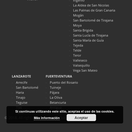
Ingenio
La Aldea de San Nicolas
Las Palmas de Gran Canaria
Mogán
San Bartolomé de Tirajana
Moya
Santa Brigida
Santa Lucía de Tirajana
Santa María de Guía
Tejeda
Telde
Teror
Valleseco
Valsequillo
Vega San Mateo
LANZAROTE
FUERTEVENTURA
Arrecife
Puerto del Rosario
San Bartolomé
Tuineje
Haria
Pájara
Tinajo
La Oliva
Teguise
Betancuria
Tías
Antigua
Si continuas utilizando este sitio, aceptas el uso de las cookies.
Yaiza
Aceptar
© 2018. All rights reserved. Directocanarias.com
Más información