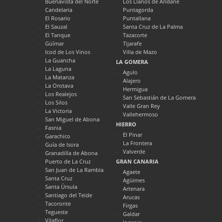
Buenavista del Norte
Los Llanos de Aridane
Candelaria
Puntagorda
El Rosario
Puntallana
El Sauzal
Santa Cruz de La Palma
El Tanque
Tazacorte
Güímar
Tijarafe
Icod de Los Vinos
Villa de Mazo
La Guancha
LA GOMERA
La Laguna
Agulo
La Matanza
Alajero
La Orotava
Hermigua
Los Realejos
San Sebastián de La Gomera
Los Silos
Valle Gran Rey
La Victoria
Vallehermoso
San Miguel de Abona
HIERRO
Fasnia
El Pinar
Garachico
La Frontera
Guía de Isora
Valverde
Granadilla de Abona
Puerto de La Cruz
GRAN CANARIA
San Juan de La Rambla
Agaete
Santa Cruz
Agüimes
Santa Úrsula
Artenara
Santiago del Teide
Arucas
Tacoronte
Firgas
Tegueste
Galdar
Vilaflor