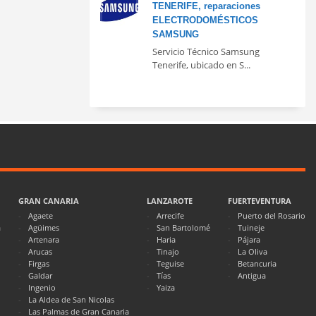
TENERIFE, reparaciones
ELECTRODOMÉSTICOS
SAMSUNG
Servicio Técnico Samsung
Tenerife, ubicado en S...
GRAN CANARIA
LANZAROTE
FUERTEVENTURA
Agaete
Arrecife
Puerto del Rosario
a
Agüimes
San Bartolomé
Tuineje
Artenara
Haria
Pájara
Arucas
Tinajo
La Oliva
Firgas
Teguise
Betancuria
Galdar
Tías
Antigua
Ingenio
Yaiza
La Aldea de San Nicolas
Las Palmas de Gran Canaria