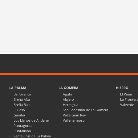
LA PALMA
LA GOMERA
HIERRO
Barlovento
Agulo
El Pinar
Breña Alta
Alajero
La Fronter
Breña Baja
Hermigua
Valverde
El Paso
San Sebastián de La Gomera
Garafía
Valle Gran Rey
Los Llanos de Aridane
Vallehermoso
Puntagorda
Puntallana
Santa Cruz de La Palma