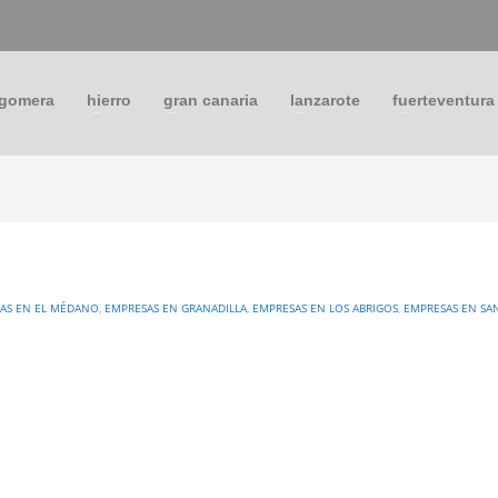
 gomera
hierro
gran canaria
lanzarote
fuerteventura
AS EN EL MÉDANO
,
EMPRESAS EN GRANADILLA
,
EMPRESAS EN LOS ABRIGOS
,
EMPRESAS EN SA