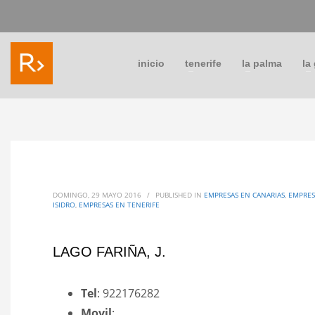
inicio
tenerife
la palma
la
DOMINGO, 29 MAYO 2016
/
PUBLISHED IN
EMPRESAS EN CANARIAS
,
EMPRES
ISIDRO
,
EMPRESAS EN TENERIFE
LAGO FARIÑA, J.
Tel
: 922176282
Movil
: