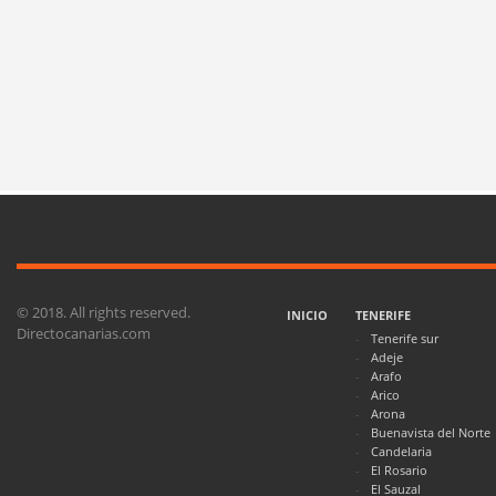
© 2018. All rights reserved.
INICIO
TENERIFE
Directocanarias.com
Tenerife sur
Adeje
Arafo
Arico
Arona
Buenavista del Norte
Candelaria
El Rosario
El Sauzal