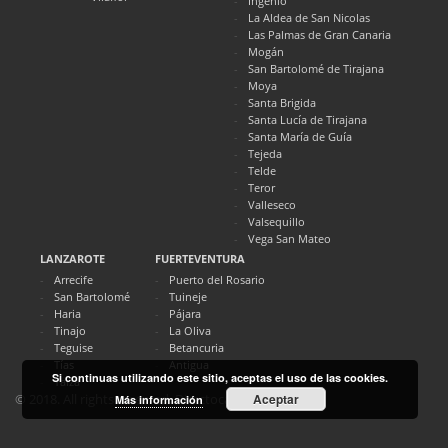
Ingenio
La Aldea de San Nicolas
Las Palmas de Gran Canaria
Mogán
San Bartolomé de Tirajana
Moya
Santa Brigida
Santa Lucía de Tirajana
Santa María de Guía
Tejeda
Telde
Teror
Valleseco
Valsequillo
Vega San Mateo
LANZAROTE
FUERTEVENTURA
Arrecife
Puerto del Rosario
San Bartolomé
Tuineje
Haria
Pájara
Tinajo
La Oliva
Teguise
Betancuria
Tías
Antigua
Si continuas utilizando este sitio, aceptas el uso de las cookies.
Yaiza
Aceptar
© 2018. All rights reserved. Directocanarias.com
Más información