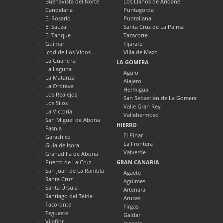
Buenavista del Norte
Los Llanos de Aridane
Candelaria
Puntagorda
El Rosario
Puntallana
El Sauzal
Santa Cruz de La Palma
El Tanque
Tazacorte
Güímar
Tijarafe
Icod de Los Vinos
Villa de Mazo
La Guancha
LA GOMERA
La Laguna
Agulo
La Matanza
Alajero
La Orotava
Hermigua
Los Realejos
San Sebastián de La Gomera
Los Silos
Valle Gran Rey
La Victoria
Vallehermoso
San Miguel de Abona
HIERRO
Fasnia
El Pinar
Garachico
La Frontera
Guía de Isora
Valverde
Granadilla de Abona
Puerto de La Cruz
GRAN CANARIA
San Juan de La Rambla
Agaete
Santa Cruz
Agüimes
Santa Úrsula
Artenara
Santiago del Teide
Arucas
Tacoronte
Firgas
Tegueste
Galdar
Vilaflor