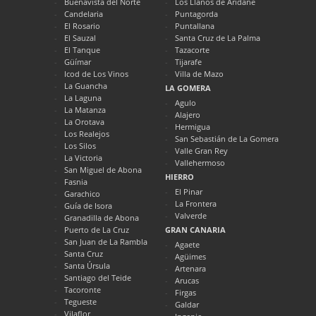
Buenavista del Norte
Los Llanos de Aridane
Candelaria
Puntagorda
El Rosario
Puntallana
El Sauzal
Santa Cruz de La Palma
El Tanque
Tazacorte
Güímar
Tijarafe
Icod de Los Vinos
Villa de Mazo
La Guancha
LA GOMERA
La Laguna
Agulo
La Matanza
Alajero
La Orotava
Hermigua
Los Realejos
San Sebastián de La Gomera
Los Silos
Valle Gran Rey
La Victoria
Vallehermoso
San Miguel de Abona
HIERRO
Fasnia
El Pinar
Garachico
La Frontera
Guía de Isora
Valverde
Granadilla de Abona
Puerto de La Cruz
GRAN CANARIA
San Juan de La Rambla
Agaete
Santa Cruz
Agüimes
Santa Úrsula
Artenara
Santiago del Teide
Arucas
Tacoronte
Firgas
Tegueste
Galdar
Vilaflor