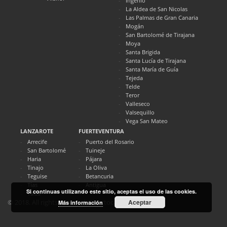
Ingenio
La Aldea de San Nicolas
Las Palmas de Gran Canaria
Mogán
San Bartolomé de Tirajana
Moya
Santa Brigida
Santa Lucía de Tirajana
Santa María de Guía
Tejeda
Telde
Teror
Valleseco
Valsequillo
Vega San Mateo
LANZAROTE
FUERTEVENTURA
Arrecife
Puerto del Rosario
San Bartolomé
Tuineje
Haria
Pájara
Tinajo
La Oliva
Teguise
Betancuria
Tías
Antigua
Si continuas utilizando este sitio, aceptas el uso de las cookies.
Yaiza
Aceptar
© 2018. All rights reserved. Directocanarias.com
Más información