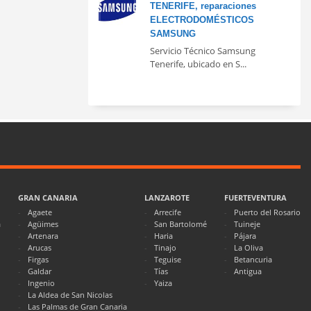
TENERIFE, reparaciones
ELECTRODOMÉSTICOS
SAMSUNG
Servicio Técnico Samsung
Tenerife, ubicado en S...
GRAN CANARIA
LANZAROTE
FUERTEVENTURA
Agaete
Arrecife
Puerto del Rosario
a
Agüimes
San Bartolomé
Tuineje
Artenara
Haria
Pájara
Arucas
Tinajo
La Oliva
Firgas
Teguise
Betancuria
Galdar
Tías
Antigua
Ingenio
Yaiza
La Aldea de San Nicolas
Las Palmas de Gran Canaria