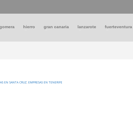
 gomera
hierro
gran canaria
lanzarote
fuerteventura
AS EN SANTA CRUZ
,
EMPRESAS EN TENERIFE