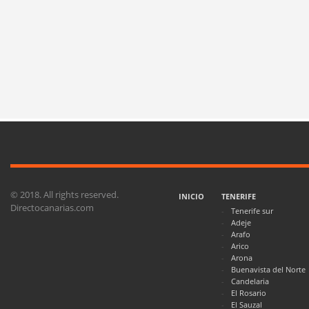
© 2018. All rights reserved.
INICIO
TENERIFE
Directocanarias.com
Tenerife sur
Adeje
Arafo
Arico
Arona
Buenavista del Norte
Candelaria
El Rosario
El Sauzal