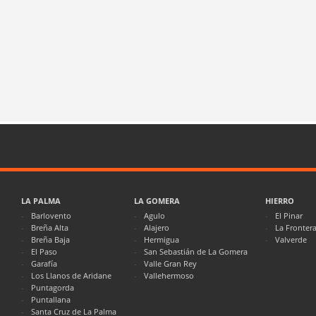
LA PALMA
LA GOMERA
HIERRO
Barlovento
Agulo
El Pinar
Breña Alta
Alajero
La Fronter
Breña Baja
Hermigua
Valverde
El Paso
San Sebastián de La Gomera
Garafía
Valle Gran Rey
Los Llanos de Aridane
Vallehermoso
Puntagorda
Puntallana
Santa Cruz de La Palma