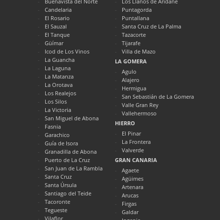
Buenavista del Norte
Los Llanos de Aridane
Candelaria
Puntagorda
El Rosario
Puntallana
El Sauzal
Santa Cruz de La Palma
El Tanque
Tazacorte
Güímar
Tijarafe
Icod de Los Vinos
Villa de Mazo
La Guancha
LA GOMERA
La Laguna
Agulo
La Matanza
Alajero
La Orotava
Hermigua
Los Realejos
San Sebastián de La Gomera
Los Silos
Valle Gran Rey
La Victoria
Vallehermoso
San Miguel de Abona
HIERRO
Fasnia
El Pinar
Garachico
La Frontera
Guía de Isora
Valverde
Granadilla de Abona
Puerto de La Cruz
GRAN CANARIA
San Juan de La Rambla
Agaete
Santa Cruz
Agüimes
Santa Úrsula
Artenara
Santiago del Teide
Arucas
Tacoronte
Firgas
Tegueste
Galdar
Vilaflor