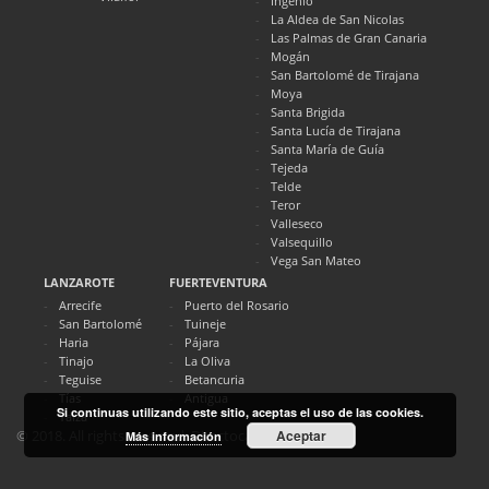
Ingenio
La Aldea de San Nicolas
Las Palmas de Gran Canaria
Mogán
San Bartolomé de Tirajana
Moya
Santa Brigida
Santa Lucía de Tirajana
Santa María de Guía
Tejeda
Telde
Teror
Valleseco
Valsequillo
Vega San Mateo
LANZAROTE
FUERTEVENTURA
Arrecife
Puerto del Rosario
San Bartolomé
Tuineje
Haria
Pájara
Tinajo
La Oliva
Teguise
Betancuria
Tías
Antigua
Si continuas utilizando este sitio, aceptas el uso de las cookies.
Yaiza
Aceptar
© 2018. All rights reserved. Directocanarias.com
Más información